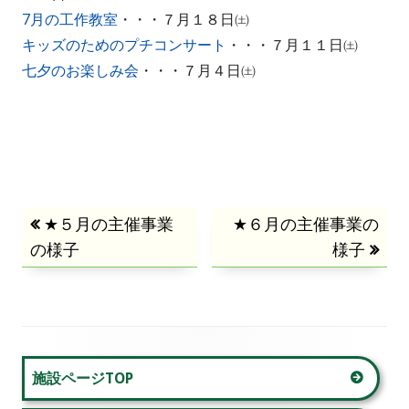
7月の工作教室
・・・７月１８日㈯
キッズのためのプチコンサート
・・・７月１１日㈯
七夕のお楽しみ会
・・・７月４日㈯
投
前
★５月の主催事業
次
★６月の主催事業の
の様子
の
の
様子
稿
記
記
事:
事:
ナ
ビ
メ
施設ページTOP
ゲ
イ