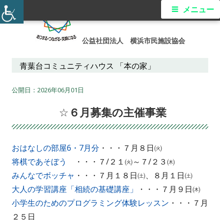
コ
メ
メニュー
ン
イ
テ
公益社団法人 横浜市民施設協会
ン
ン
ツ
青葉台コミュニティハウス 「本の家」
メ
へ
ス
2026年06月01日
ニ
キ
☆６月募集の主催事業
ュ
ッ
プ
ー
おはなしの部屋6・7月分
・・・７月８日㈫
将棋であそぼう
・・・７/２１㈫～７/２３㈭
みんなでボッチャ
・・・７月１８日㈯、８月１日㈯
大人の学習講座「相続の基礎講座」
・・・７月９日㈭
小学生のためのプログラミング体験レッスン
・・・７月
２５日