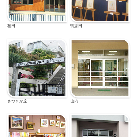
荏田
鴨志田
さつきが丘
山内