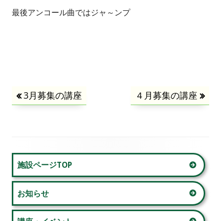
最後アンコール曲ではジャ～ンプ
投
前
3月募集の講座
次
４月募集の講座
の
の
稿
記
記
事:
事:
ナ
メ
ビ
施設ページTOP
イ
ゲ
お知らせ
ン
ー