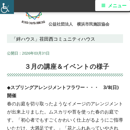
コ
メ
メニュー
ン
イ
テ
公益社団法人 横浜市民施設協会
ン
ン
ツ
「絆ハウス」荏田西コミュニティハウス
メ
へ
ス
2026年03月31日
ニ
キ
３月の講座＆イベントの様子
ュ
ッ
プ
ー
◆スプリングアレンジメントフラワー・・・ 3/8(日)
開催
春のお庭を切り取ったようなイメージのアレンジメント
が出来上りました。ムスカリや苔を使った春のお庭で
す。「初心者でもすごくかわいく仕上がるようにご指導
いただけ、大満足です。」「花とふれあっていやされ