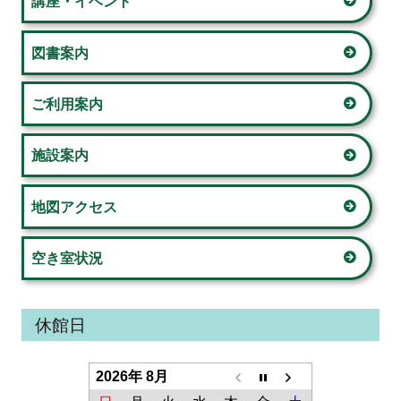
サ
シ
講座・イベント
イ
ョ
図書案内
ド
ン
ご利用案内
バ
ー
施設案内
地図アクセス
空き室状況
休館日
2026年 8月