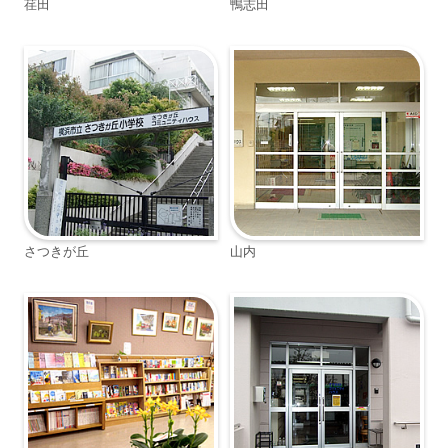
荏田
鴨志田
さつきが丘
山内