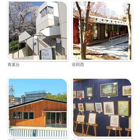
青葉台
荏田西