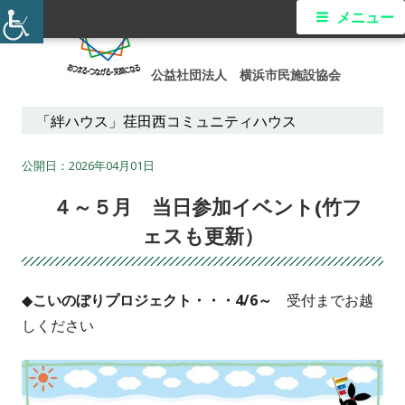
コ
メ
メニュー
ン
イ
テ
公益社団法人 横浜市民施設協会
ン
ン
ツ
「絆ハウス」荏田西コミュニティハウス
メ
へ
ス
2026年04月01日
ニ
キ
４～５月 当日参加イベント(竹フ
ュ
ッ
ェスも更新）
プ
ー
◆
こいのぼりプロジェクト・・・4/6～
受付までお越
しください