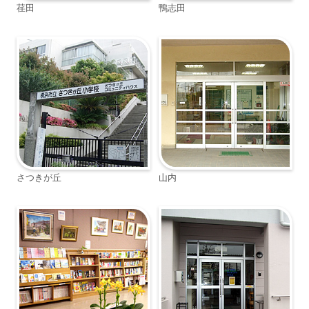
荏田
鴨志田
さつきが丘
山内