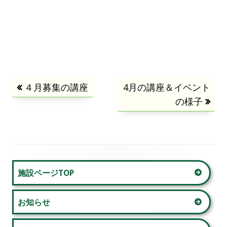
投
前
４月募集の講座
次
4月の講座＆イベント
の
の
の様子
稿
記
記
事:
事:
ナ
ビ
メ
施設ページTOP
ゲ
イ
ー
お知らせ
ン
シ