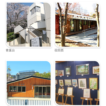
青葉台
荏田西