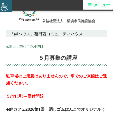
コ
メ
メニュー
ン
イ
テ
公益社団法人 横浜市民施設協会
ン
ン
ツ
「絆ハウス」荏田西コミュニティハウス
メ
へ
ス
2026年05月09日
ニ
キ
５月募集の講座
ュ
ッ
プ
ー
駐車場のご用意はありませんので、車でのご来館はご遠
慮ください。
５/11(月)～受付開始
◆絆カフェ2026第1回 消しゴムはんこでオリジナルう