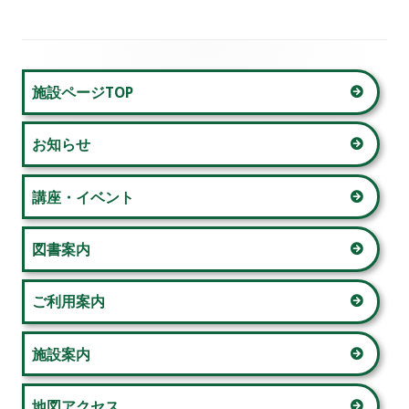
事:
事:
ナ
ビ
メ
施設ページTOP
ゲ
イ
ー
お知らせ
ン
シ
サ
講座・イベント
ョ
イ
図書案内
ン
ド
ご利用案内
バ
ー
施設案内
地図アクセス