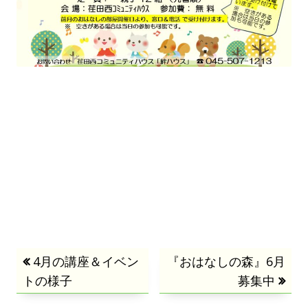
投
前
4月の講座＆イベン
次
『おはなしの森』6月
トの様子
の
の
募集中
稿
記
記