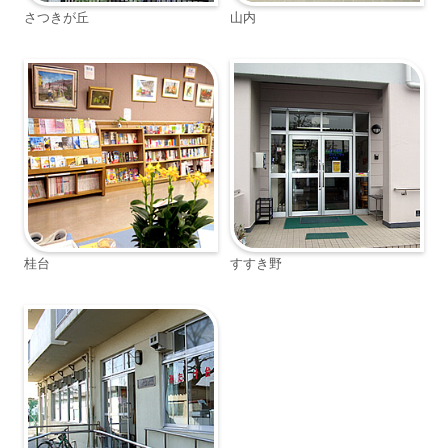
さつきが丘
山内
桂台
すすき野