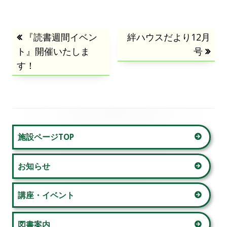
投
前
『読書週間イベン
次
絆ハウスだより12月
ト』開催いたしま
の
の
号
稿
す！
記
記
事:
事:
ナ
ビ
ゲ
メ
施設ページTOP
ー
イ
お知らせ
シ
ン
ョ
サ
講座・イベント
ン
イ
図書案内