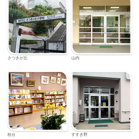
さつきが丘
山内
桂台
すすき野