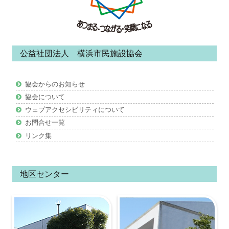
ー・
コ
ン
公益社団法人 横浜市民施設協会
テ
ン
協会からのお知らせ
ツ
協会について
ウェブアクセシビリティについて
お問合せ一覧
リンク集
地区センター