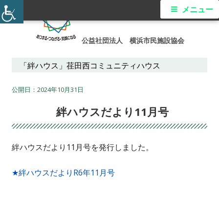
コ
メ
メニュー
ン
イ
テ
公益社団法人 横浜市民施設協会
ン
ン
ツ
「絆ハウス」荏田西コミュニティハウス
メ
へ
ス
2024年10月31日
ニ
キ
絆ハウスだより11月号
ュ
ッ
プ
ー
絆ハウスだより11月号を発行しました。
★絆ハウスだよりR6年11月号