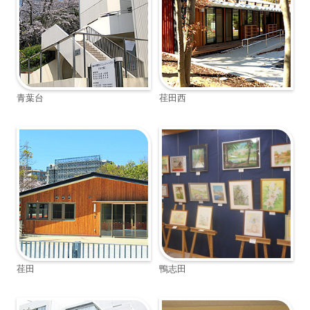
青葉台
荏田西
荏田
鴨志田