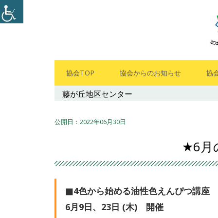
コ
ン
テ
ン
ツ
メ
協会TOP
協会からのお知らせ
協
へ
イ
藤が丘地区センター
ス
キ
ン
ッ
2022年06月30日
メ
プ
★6
ニ
ュ
■4色から始める油性色えんぴつ講座
ー
6月9日、23日 (木) 開催