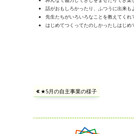
みんなで協力してきじをまぜたりでき楽
話がおもしろかったり、ふつうに出来もよ
先生たちがいろいろなことを教えてくれ
はじめてつくってたのしかったしはじめ
投
前
★5月の自主事業の様子
の
稿
記
事:
ナ
フ
ビ