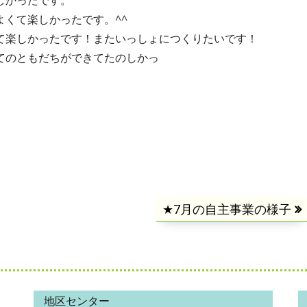
しかったです。
くて楽しかったです。^^
て楽しかったです！またいっしょにつくりたいです！
てのともだちができてたのしかっ
次
★7月の自主事業の様子
の
記
事:
地区センター