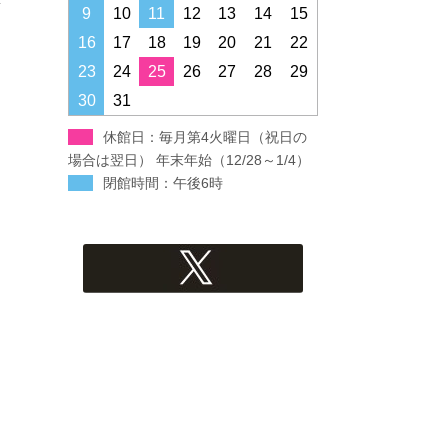
すすき野コミュニティハウス
9
10
11
12
13
14
15
16
17
18
19
20
21
22
みたけ台コミュニティハウス
23
24
25
26
27
28
29
30
31
青葉スポーツプラザ
休館日：毎月第4火曜日（祝日の
フィリアホール
場合は翌日） 年末年始（12/28～1/4）
閉館時間：午後6時
Xへのリンク