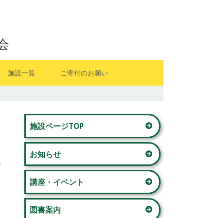
会
施設一覧
ご寄付のお願い
山内地区センター
メ
藤が丘地区センター
施設ページTOP
イ
若草台地区センター
お知らせ
ン
美しが丘西地区センター
サ
講座・イベント
奈良地区センター
イ
図書案内
青葉台コミュニティハウス 「本