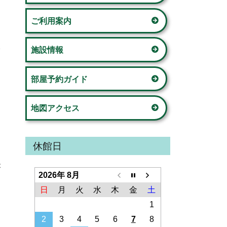
ド
の家」
ご利用案内
バ
荏田西コミュニティハウス
ー
施設情報
荏田コミュニティハウス
部屋予約ガイド
美しが丘公園こどもログハウス
地図アクセス
新石川スポーツ会館
鴨志田コミュニティハウス
休館日
さつきが丘コミュニティハウス
が
2026年 8月
山内コミュニティハウス
日
月
火
水
木
金
土
1
桂台コミュニティハウス
2
3
4
5
6
7
8