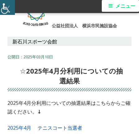
コ
メ
メニュー
ン
イ
テ
公益社団法人 横浜市民施設協会
ン
ン
ツ
新石川スポーツ会館
メ
へ
ス
2025年03月10日
ニ
キ
☆2025年4月分利用についての抽
ュ
ッ
選結果
プ
ー
2025年4月分利用についての抽選結果はこちらからご確
認ください。
↓
2025年4月 テニスコート当選者