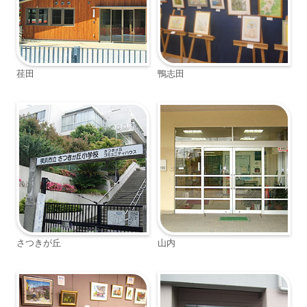
荏田
鴨志田
さつきが丘
山内