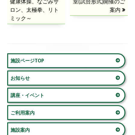
健康体操、なごみサ
記
記
室(試合形式)開催のご
ロン、太極拳、リト
事:
事:
案内
ナ
ミック～
ビ
ゲ
ー
メ
施設ページTOP
シ
イ
ョ
お知らせ
ン
ン
サ
講座・イベント
イ
ご利用案内
ド
施設案内