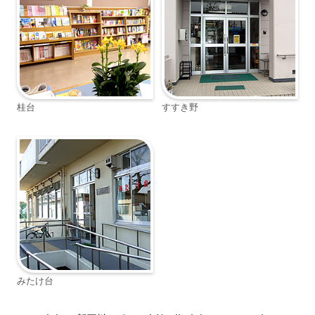
桂台
すすき野
みたけ台