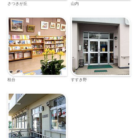
さつきが丘
山内
桂台
すすき野