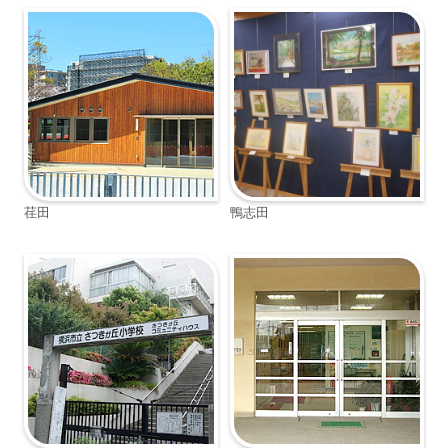
荏田
鴨志田