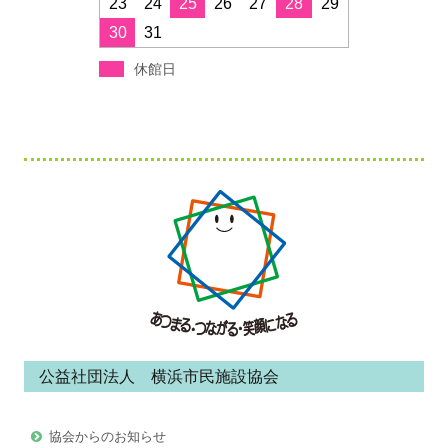
23
24
25
26
27
28
29
30
31
休館日
フ
ッ
タ
ー・
コ
ン
公益社団法人 横浜市民施設協会
テ
ン
協会からのお知らせ