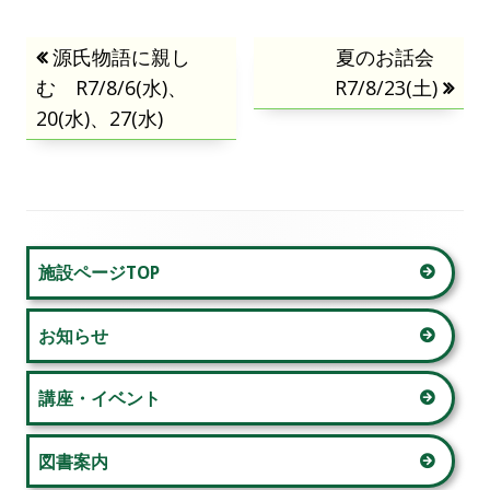
投
前
源氏物語に親し
次
夏のお話会
む R7/8/6(水)、
の
R7/8/23(土)
の
稿
20(水)、27(水)
記
記
事:
事:
ナ
ビ
ゲ
メ
施設ページTOP
ー
イ
お知らせ
シ
ン
ョ
サ
講座・イベント
ン
イ
図書案内