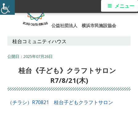
コ
メ
メニュー
ン
イ
テ
公益社団法人 横浜市民施設協会
ン
ン
ツ
桂台コミュニティハウス
メ
へ
ス
2025年07月26日
ニ
キ
桂台《子ども》クラフトサロン
ュ
ッ
R7/8/21(木)
プ
ー
（チラシ）R70821 桂台子どもクラフトサロン