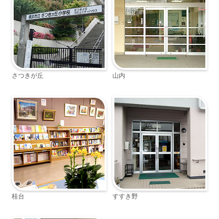
さつきが丘
山内
桂台
すすき野