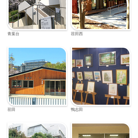
青葉台
荏田西
荏田
鴨志田