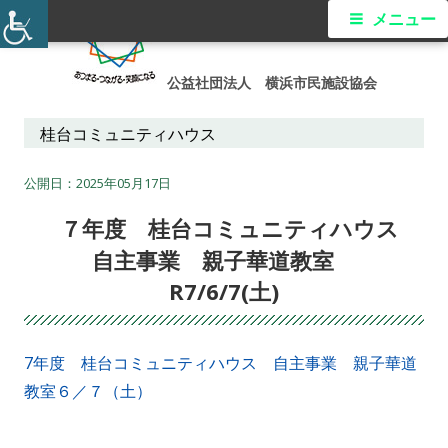
コ
メ
メニュー
ン
イ
テ
公益社団法人 横浜市民施設協会
ン
ン
ツ
桂台コミュニティハウス
メ
へ
ス
2025年05月17日
ニ
キ
７年度 桂台コミュニティハウス
ュ
ッ
自主事業 親子華道教室
プ
ー
R7/6/7(土)
7年度 桂台コミュニティハウス 自主事業 親子華道
教室６／７（土）