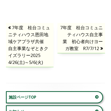
投
前
7年度 桂台コミュ
次
7年度 桂台コミュニ
ニティハウス恩田地
の
の
ティハウス自主事
稿
域ケアプラザ共催
記
記
業 初心者向けヨー
自主事業なぞときク
事:
事:
ガ教室 R7/7/12
ナ
イズラリー2025
ビ
4/26(土)～5/6(火)
ゲ
ー
シ
メ
施設ページTOP
ョ
イ