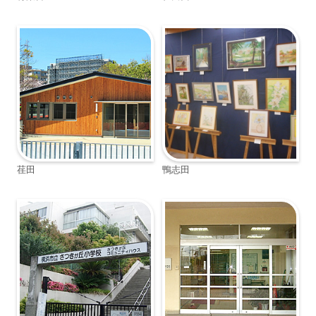
荏田
鴨志田