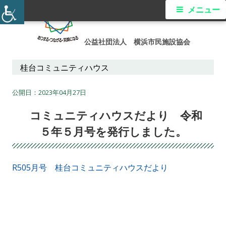
コ
メ
メニュー
ン
イ
テ
公益社団法人 横浜市民施設協会
ン
ン
ツ
桂台コミュニティハウス
メ
へ
ス
2023年04月27日
ニ
キ
コミュニティハウスだより 令和
ュ
ッ
５年５月号を発行しました。
プ
ー
R505月号 桂台コミュニティハウスだより