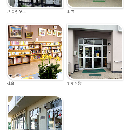
さつきが丘
山内
桂台
すすき野