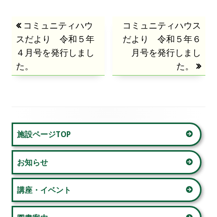
投
前
コミュニティハウ
次
コミュニティハウス
スだより 令和５年
の
の
だより 令和５年６
稿
４月号を発行しまし
記
記
月号を発行しまし
た。
事:
事:
た。
ナ
ビ
ゲ
メ
ー
施設ページTOP
イ
シ
お知らせ
ン
ョ
サ
講座・イベント
ン
イ