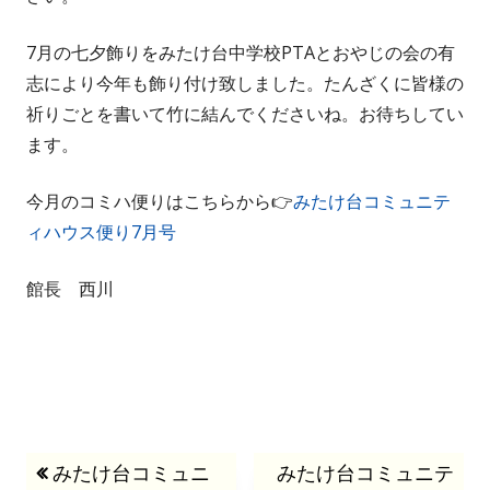
7月の七夕飾りをみたけ台中学校PTAとおやじの会の有
志により今年も飾り付け致しました。たんざくに皆様の
祈りごとを書いて竹に結んでくださいね。お待ちしてい
ます。
今月のコミハ便りはこちらから👉
みたけ台コミュニテ
ィハウス便り7月号
館長 西川
投
前
みたけ台コミュニ
次
みたけ台コミュニテ