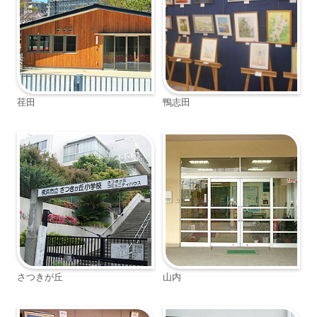
荏田
鴨志田
さつきが丘
山内