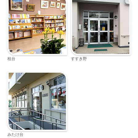
桂台
すすき野
みたけ台