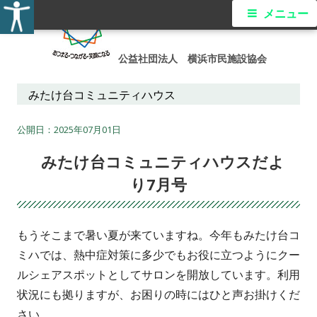
コ
メ
メニュー
ン
イ
テ
公益社団法人 横浜市民施設協会
ン
ン
ツ
みたけ台コミュニティハウス
メ
へ
ス
2025年07月01日
ニ
キ
みたけ台コミュニティハウスだよ
ュ
ッ
り7月号
プ
ー
もうそこまで暑い夏が来ていますね。今年もみたけ台コ
ミハでは、熱中症対策に多少でもお役に立つようにクー
ルシェアスポットとしてサロンを開放しています。利用
状況にも拠りますが、お困りの時にはひと声お掛けくだ
さい。