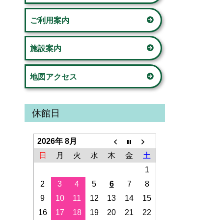
ド
の家」
ご利用案内
バ
荏田西コミュニティハウス
ー
施設案内
荏田コミュニティハウス
地図アクセス
美しが丘公園こどもログハウス
新石川スポーツ会館
休館日
鴨志田コミュニティハウス
2026年 8月
さつきが丘コミュニティハウス
日
月
火
水
木
金
土
1
山内コミュニティハウス
2
3
4
5
6
7
8
9
10
11
12
13
14
15
桂台コミュニティハウス
16
17
18
19
20
21
22