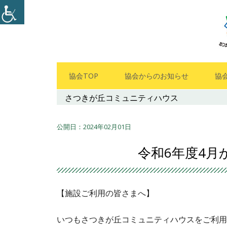
コ
ン
テ
ン
ツ
メ
協会TOP
協会からのお知らせ
協
へ
イ
さつきが丘コミュニティハウス
ス
キ
ン
ッ
2024年02月01日
メ
プ
令和6年度4
ニ
ュ
【施設ご利用の皆さまへ】
ー
いつもさつきが丘コミュニティハウスをご利用