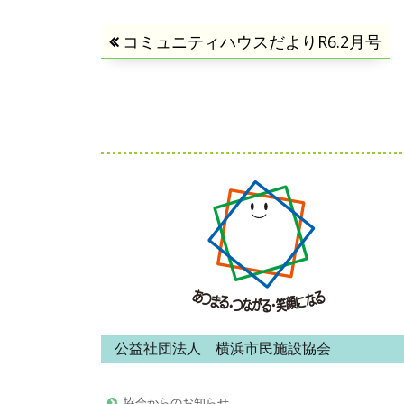
投
前
コミュニティハウスだよりR6.2月号
の
稿
記
事:
ナ
ビ
フ
ゲ
ッ
タ
ー
ー・
シ
コ
ョ
ン
公益社団法人 横浜市民施設協会
ン
テ
ン
協会からのお知らせ