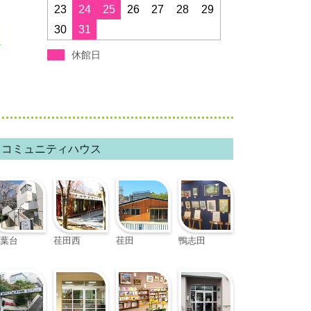
すすき野コミュニティハウス
23
24
25
26
27
28
29
30
31
みたけ台コミュニティハウス
休館日
青葉スポーツプラザ
フィリアホール
コミュニティハウス
葉台
荏田西
荏田
鴨志田