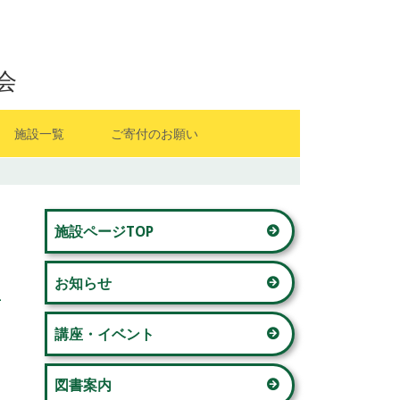
会
施設一覧
ご寄付のお願い
山内地区センター
メ
藤が丘地区センター
施設ページTOP
イ
若草台地区センター
お知らせ
ン
美しが丘西地区センター
サ
講座・イベント
奈良地区センター
イ
図書案内
青葉台コミュニティハウス 「本