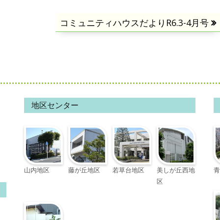
次
コミュニティハウスだよりR6.3-4月号
の
記
事:
地区センター
山内地区
藤が丘地区
若草台地区
美しが丘西地
青
区