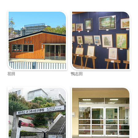
荏田
鴨志田