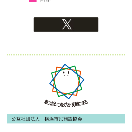
フ
ッ
タ
ー・
コ
ン
公益社団法人 横浜市民施設協会
テ