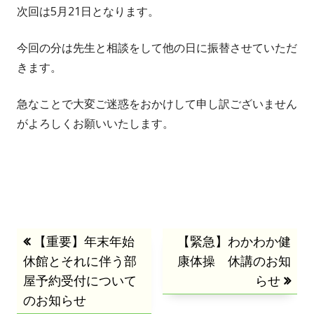
次回は5月21日となります。
今回の分は先生と相談をして他の日に振替させていただ
きます。
急なことで大変ご迷惑をおかけして申し訳ございません
がよろしくお願いいたします。
投
前
【重要】年末年始
次
【緊急】わかわか健
休館とそれに伴う部
の
の
康体操 休講のお知
稿
屋予約受付について
記
記
らせ
のお知らせ
事:
事:
ナ