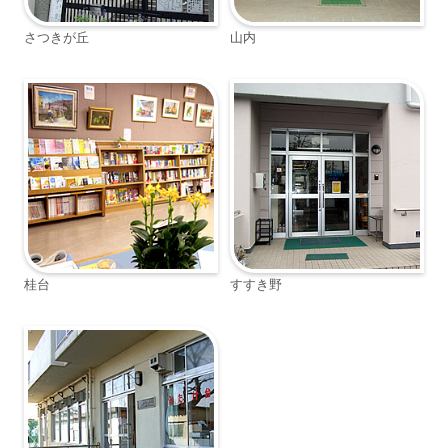
さつきが丘
山内
桂台
すすき野