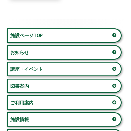
ビ
ゲ
メ
ー
施設ページTOP
イ
シ
お知らせ
ン
ョ
サ
講座・イベント
ン
イ
図書案内
ド
ご利用案内
バ
ー
施設情報