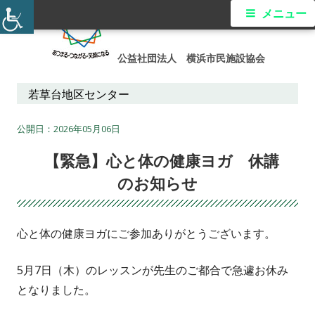
コ
メ
メニュー
ン
イ
テ
公益社団法人 横浜市民施設協会
ン
ン
ツ
若草台地区センター
メ
へ
ス
2026年05月06日
ニ
キ
【緊急】心と体の健康ヨガ 休講
ュ
ッ
のお知らせ
プ
ー
心と体の健康ヨガにご参加ありがとうございます。
5月7日（木）のレッスンが先生のご都合で急遽お休み
となりました。