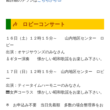
📰詳細のチラシは
こちらから
新
し
い
ウ
🎶 ロビーコンサート
ィ
ン
１６日（土）１２時１５分～ 山内地区センター ロ
ド
ビー
ウ
出演：オヤジサウンズのみなさん
で
🎸ギター演奏 懐かしい昭和歌謡をお楽しみ下さい。
開
き
１７日（日）１２時１５分～ 山内地区センター ロビ
ま
ー
す
出演：ティータイムハーモニーのみなさん
🎹女声コーラス 懐かしい昭和歌謡をお楽しみ下さい。
※ お申込み不要 当日先着順 多数の場合整理券をお