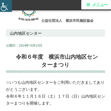
コ
メ
メニュー
ン
イ
テ
公益社団法人 横浜市民施設協会
ン
ン
ツ
山内地区センター
メ
へ
ス
2024年10月23日
ニ
キ
令和６年度 横浜市山内地区セン
ュ
ッ
ターまつり
プ
ー
☆いつも山内地区センターをご利用いただきましてあり
がとうございます。
令和６年１１月１６日（土）１７日（日）山内地区セン
ターまつりを開催します。