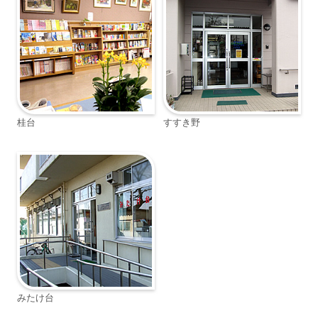
桂台
すすき野
みたけ台