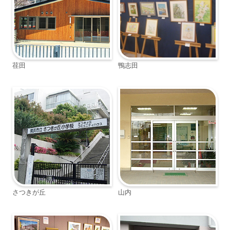
荏田
鴨志田
さつきが丘
山内