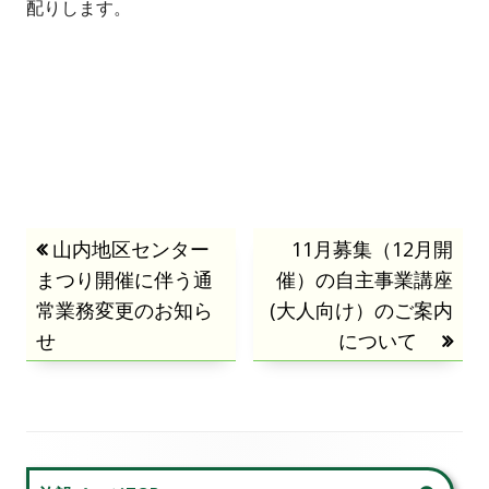
配りします。
投
前
山内地区センター
次
11月募集（12月開
まつり開催に伴う通
の
催）の自主事業講座
の
稿
常業務変更のお知ら
記
(大人向け）のご案内
記
せ
事:
事:
について
ナ
ビ
ゲ
メ
ー