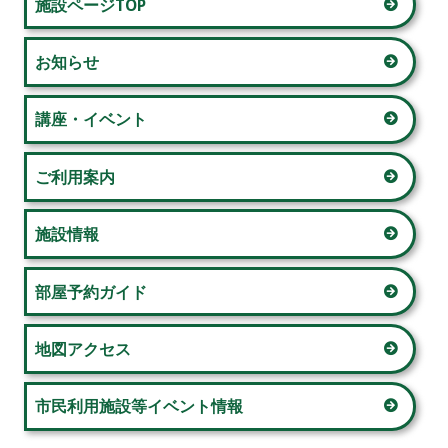
施設ページTOP
イ
シ
お知らせ
ン
ョ
サ
講座・イベント
ン
イ
ご利用案内
ド
施設情報
バ
ー
部屋予約ガイド
地図アクセス
市民利用施設等イベント情報