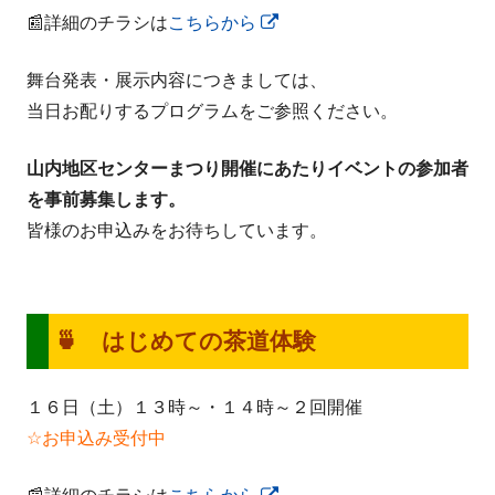
📰詳細のチラシは
こちらから
新
し
舞台発表・展示内容につきましては、
い
当日お配りするプログラムをご参照ください。
ウ
ィ
山内地区センターまつり開催にあたりイベントの参加者
ン
を事前募集します。
ド
皆様のお申込みをお待ちしています。
ウ
で
開
き
🍵 はじめての茶道体験
ま
す
１６日（土）１３時～・１４時～２回開催
☆お申込み受付中