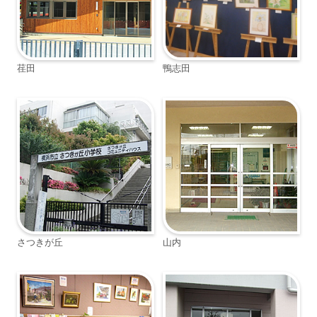
荏田
鴨志田
さつきが丘
山内