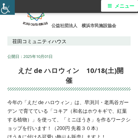
コ
メ
メニュー
ン
イ
テ
公益社団法人 横浜市民施設協会
ン
ン
ツ
荏田コミュニティハウス
メ
へ
ス
2025年10月01日
ニ
キ
えだ de ハロウィン 10/18(土)開
ュ
ッ
催
プ
ー
今年の「えだ de ハロウィン」は、早渕川・老馬谷ガー
デン で育てている「コキア（和名はホウキギで、紅葉
する植物）」を使って、「ミニほうき」を作るワークシ
ョップを行います！（200円 先着３０本）
ほうきに付ける可愛い飾りも販売しますよ！