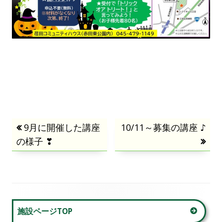
投
前
9月に開催した講座
次
10/11～募集の講座 ♪
の様子 ❣
の
の
稿
記
記
事:
事:
ナ
ビ
メ
施設ページTOP
ゲ