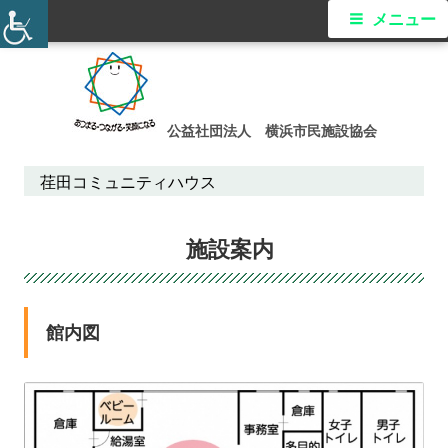
メ
メニュー
イ
コ
ン
ン
テ
公益社団法人 横浜市民施設協会
メ
ン
ツ
荏田コミュニティハウス
ニ
へ
ス
ュ
施設案内
キ
ー
ッ
プ
館内図