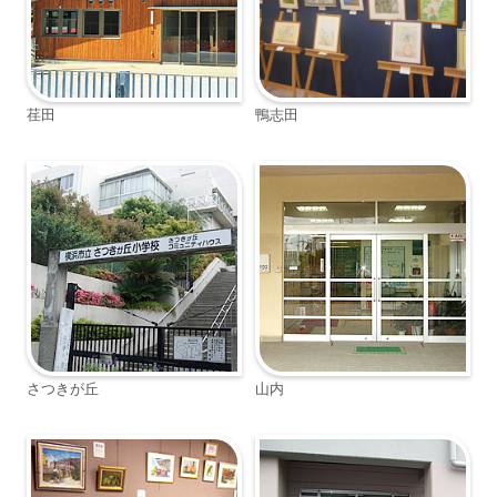
荏田
鴨志田
さつきが丘
山内