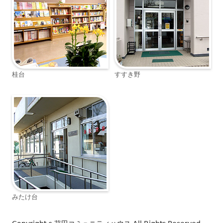
桂台
すすき野
みたけ台