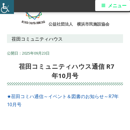
コ
メ
メニュー
ン
イ
テ
公益社団法人 横浜市民施設協会
ン
ン
ツ
荏田コミュニティハウス
メ
へ
ス
2025年09月23日
ニ
キ
荏田コミュニティハウス通信 R7
ュ
ッ
年10月号
プ
ー
★荏田コミハ通信～イベント＆図書のお知らせ～R7年
10月号