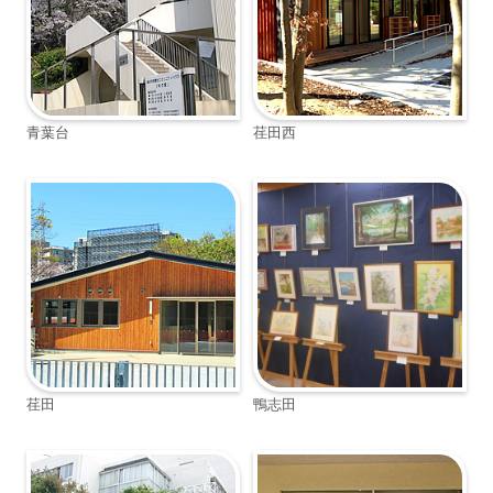
青葉台
荏田西
荏田
鴨志田