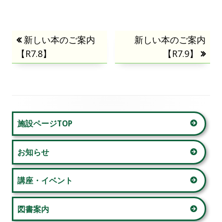
投
前
新しい本のご案内
次
新しい本のご案内
【R7.8】
の
の
【R7.9】
稿
記
記
事:
事:
ナ
ビ
メ
施設ページTOP
ゲ
イ
ー
お知らせ
ン
シ
サ
講座・イベント
ョ
イ
図書案内
ン