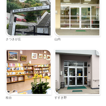
さつきが丘
山内
桂台
すすき野