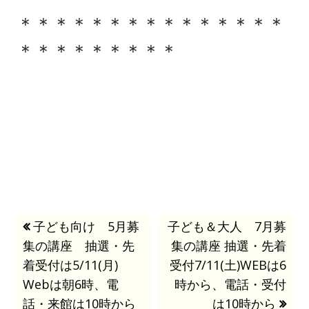
＊＊＊＊＊＊＊＊＊＊＊＊＊＊＊
＊＊＊＊＊＊＊＊＊
投
前
子ども向け 5月募
次
子ども＆大人 7月募
集の講座 抽選・先
の
の
集の講座 抽選・先着
稿
着受付は5/11(月)
記
記
受付7/11(土)WEBは6
Webは朝6時、電
事:
事:
時から、電話・受付
ナ
話・来館は10時から
は10時から