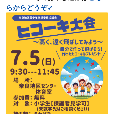
らからどうぞ➹