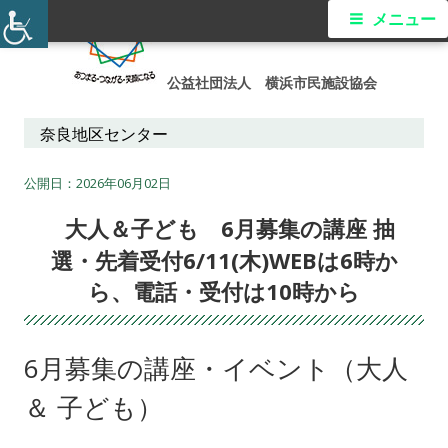
コ
メ
メニュー
ン
イ
テ
公益社団法人 横浜市民施設協会
ン
ン
ツ
奈良地区センター
メ
へ
ス
2026年06月02日
ニ
キ
大人＆子ども 6月募集の講座 抽
ュ
ッ
選・先着受付6/11(木)WEBは6時か
プ
ー
ら、電話・受付は10時から
6月募集の講座・イベント（大人
＆ 子ども）