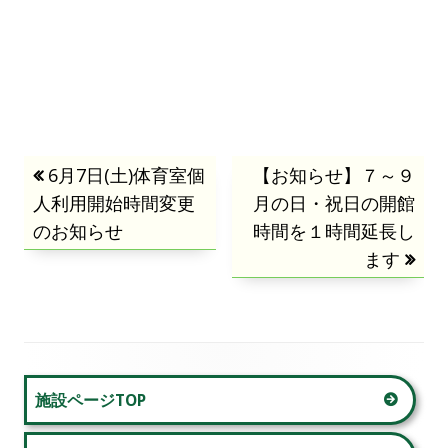
投
前
6月7日(土)体育室個
次
【お知らせ】７～９
人利用開始時間変更
の
の
月の日・祝日の開館
稿
のお知らせ
記
記
時間を１時間延長し
事:
事:
ます
ナ
ビ
ゲ
メ
ー
施設ページTOP
イ
シ