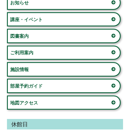
お知らせ
ン
ョ
サ
講座・イベント
ン
イ
図書案内
ド
ご利用案内
バ
ー
施設情報
部屋予約ガイド
地図アクセス
休館日