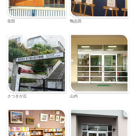
荏田
鴨志田
さつきが丘
山内