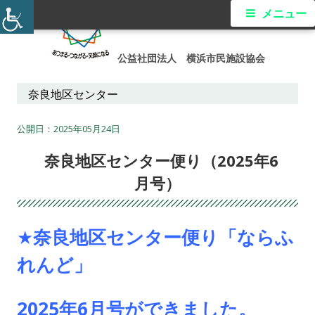
コ
メ
メニュー
ン
イ
テ
公益社団法人 横浜市民施設協会
ン
ン
ツ
奈良地区センター
メ
へ
ス
2025年05月24日
ニ
キ
奈良地区センター便り（2025年6
ュ
ッ
月号）
プ
ー
★奈良地区センター便り「ならふ
れんど」
2025年6
月号ができました。