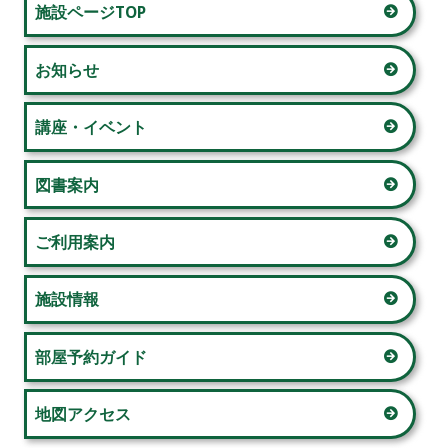
メ
施設ページTOP
ー
イ
お知らせ
シ
ン
ョ
サ
講座・イベント
ン
イ
図書案内
ド
ご利用案内
バ
ー
施設情報
部屋予約ガイド
地図アクセス