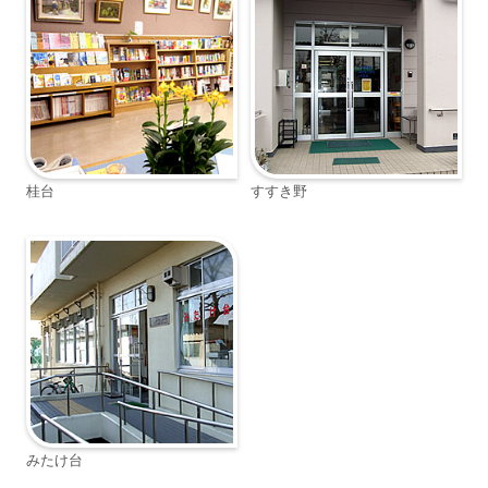
桂台
すすき野
みたけ台