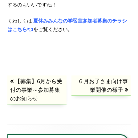
するのもいいですね！
くわしくは
夏休みみんなの学習室参加者募集のチラシ
はこちら👈
をご覧ください。
投
前
【募集】6月から受
次
６月お子さま向け事
付の事業～参加募集
の
の
業開催の様子
稿
のお知らせ
記
記
事:
事:
ナ
ビ
ゲ