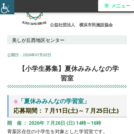
コ
メ
メニュー
ン
イ
テ
公益社団法人 横浜市民施設協会
ン
ン
ツ
美しが丘西地区センター
メ
へ
ス
2026年07月02日
ニ
キ
【小学生募集】夏休みみんなの学
ュ
ッ
習室
プ
ー
◆
「夏休みみんなの学習室
」
応募期間：７月11日(土)～７月25日(土)
開 催 ： 2026年 ７月26日 (日) 14時～16時
青葉区在住の小学生を対象とした学習室です。