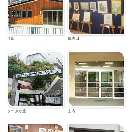
荏田
鴨志田
さつきが丘
山内