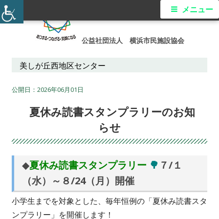
コ
メ
メニュー
ン
イ
テ
公益社団法人 横浜市民施設協会
ン
ン
ツ
美しが丘西地区センター
メ
へ
ス
2026年06月01日
ニ
キ
夏休み読書スタンプラリーのお知
ュ
ッ
らせ
プ
ー
◆
夏休み読書スタンプラリー
🌳
７/１
（水）～８/24（月）開催
小学生までを対象とした、毎年恒例の「夏休み読書スタ
ンプラリー」を開催します！