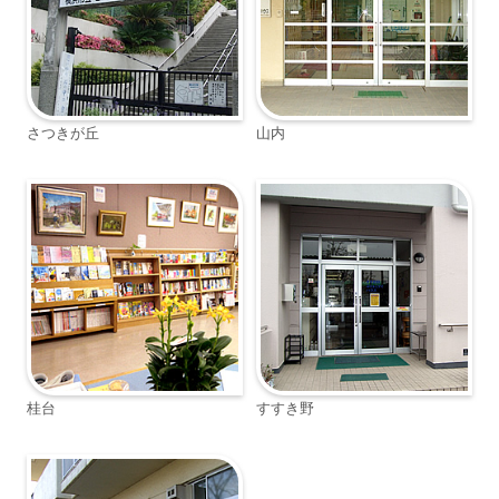
さつきが丘
山内
桂台
すすき野