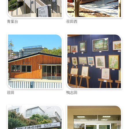
青葉台
荏田西
荏田
鴨志田