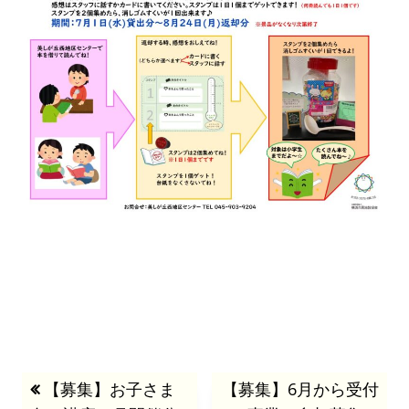
投
前
【募集】お子さま
次
【募集】6月から受付