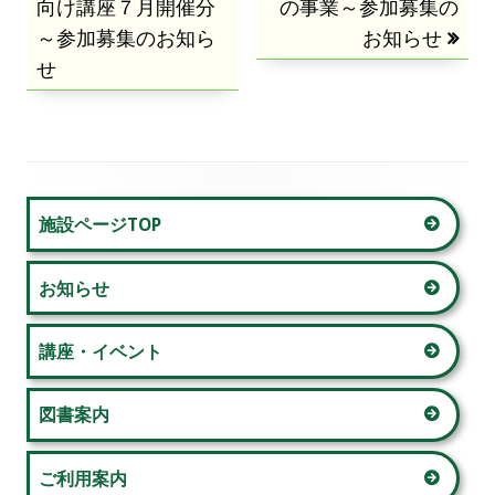
向け講座７月開催分
の
の
の事業～参加募集の
稿
～参加募集のお知ら
記
記
お知らせ
せ
事:
事:
ナ
ビ
ゲ
メ
ー
施設ページTOP
イ
シ
お知らせ
ン
ョ
サ
講座・イベント
ン
イ
図書案内
ド
ご利用案内