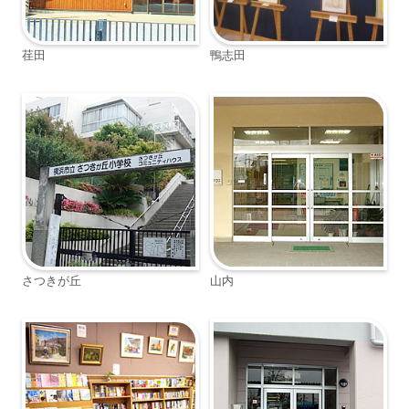
荏田
鴨志田
さつきが丘
山内