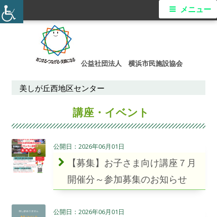
メ
メニュー
イ
コ
ン
ン
テ
公益社団法人 横浜市民施設協会
メ
ン
ツ
美しが丘西地区センター
ニ
へ
カ
講座・イベント
ス
ュ
テ
キ
ー
ッ
ゴ
2026年06月01日
プ
リ
【募集】お子さま向け講座７月
ー:
開催分～参加募集のお知らせ
2026年06月01日