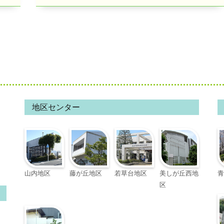
記
事:
地区センター
山内地区
藤が丘地区
若草台地区
美しが丘西地
青
区