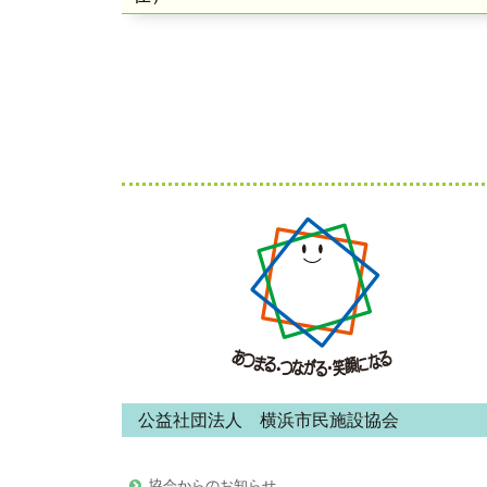
稿
記
事:
ナ
ビ
ゲ
ー
フ
ッ
シ
タ
ョ
ー・
ン
コ
ン
公益社団法人 横浜市民施設協会
テ
ン
協会からのお知らせ