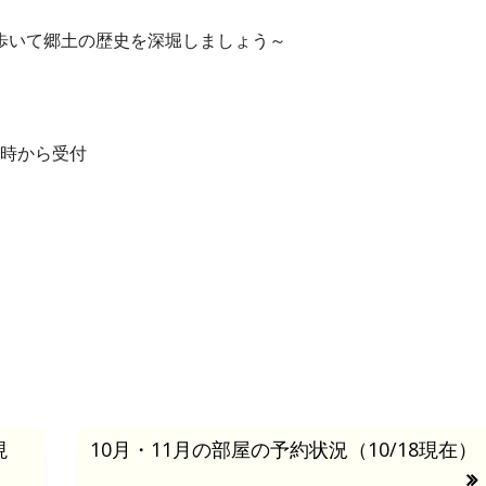
時間歩いて郷土の歴史を深堀しましょう～
0時から受付
現
次
10月・11月の部屋の予約状況（10/18現在）
の