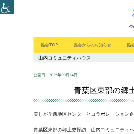
コ
ン
テ
ン
ツ
メ
協会TOP
協会からのお知らせ
協
へ
イ
山内コミュニティハウス
ス
キ
ン
ッ
2025年09月14日
メ
プ
青葉区東部の郷土
ニ
ュ
美しが丘西地区センターとコラボレーション企
ー
青葉区東部の郷土史探訪 山内コミュニティハ