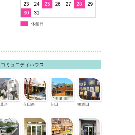
すすき野コミュニティハウス
23
24
25
26
27
28
29
30
31
みたけ台コミュニティハウス
休館日
青葉スポーツプラザ
フィリアホール
コミュニティハウス
葉台
荏田西
荏田
鴨志田