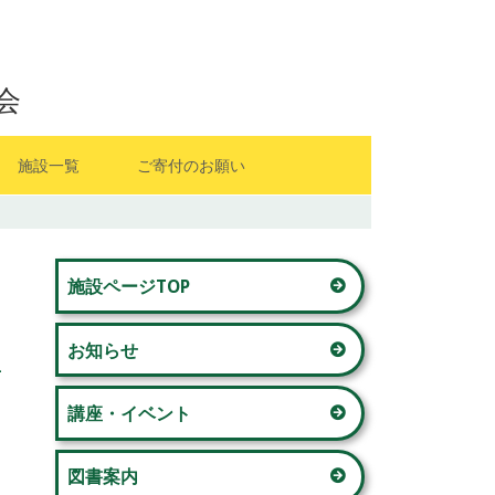
会
施設一覧
ご寄付のお願い
山内地区センター
メ
藤が丘地区センター
施設ページTOP
イ
若草台地区センター
お知らせ
ン
美しが丘西地区センター
サ
講座・イベント
奈良地区センター
イ
図書案内
青葉台コミュニティハウス 「本