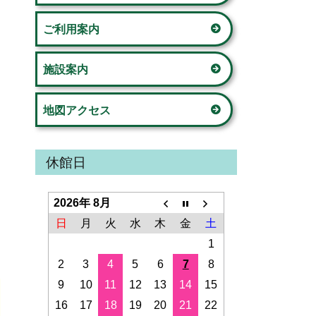
ド
の家」
ご利用案内
バ
荏田西コミュニティハウス
ー
施設案内
荏田コミュニティハウス
地図アクセス
美しが丘公園こどもログハウス
新石川スポーツ会館
休館日
鴨志田コミュニティハウス
2026年 8月
さつきが丘コミュニティハウス
日
月
火
水
木
金
土
1
山内コミュニティハウス
2
3
4
5
6
7
8
9
10
11
12
13
14
15
桂台コミュニティハウス
16
17
18
19
20
21
22