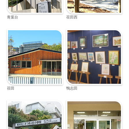
青葉台
荏田西
荏田
鴨志田