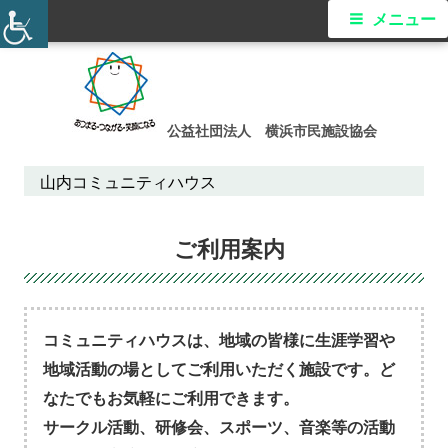
メ
メニュー
イ
コ
ン
ン
テ
公益社団法人 横浜市民施設協会
メ
ン
ツ
山内コミュニティハウス
ニ
へ
ス
ュ
ご利用案内
キ
ー
ッ
プ
コミュニティハウスは、地域の皆様に生涯学習や
地域活動の場としてご利用いただく施設です。ど
なたでもお気軽にご利用できます。
サークル活動、研修会、スポーツ、音楽等の活動