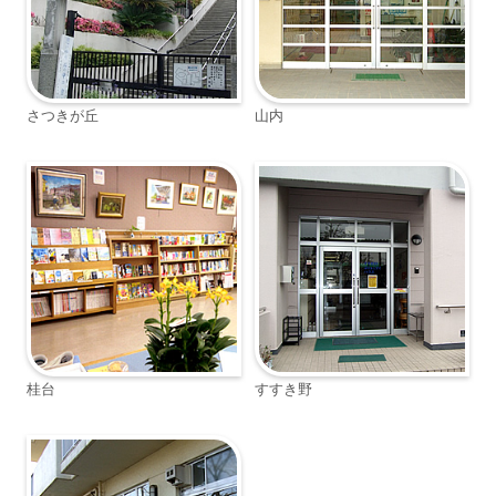
さつきが丘
山内
桂台
すすき野