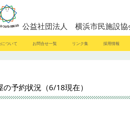
公益社団法人 横浜市民施設協
会について
お問合せ一覧
リンク集
採用情報
屋の予約状況（6/18現在）