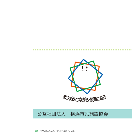
ナ
ビ
ゲ
ー
シ
フ
ョ
ッ
ン
タ
ー・
コ
ン
公益社団法人 横浜市民施設協会
テ
ン
協会からのお知らせ