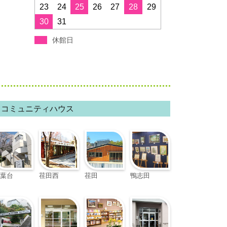
すすき野コミュニティハウス
23
24
25
26
27
28
29
30
31
みたけ台コミュニティハウス
休館日
青葉スポーツプラザ
フィリアホール
コミュニティハウス
葉台
荏田西
荏田
鴨志田