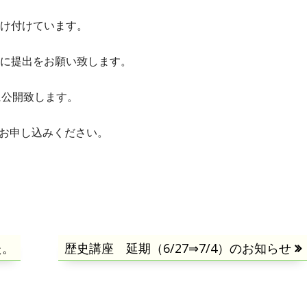
受け付けています。
に提出をお願い致します。
に公開致します。
お申し込みください。
た。
次
歴史講座 延期（6/27⇒7/4）のお知らせ
の
記
事: