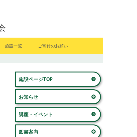
会
施設一覧
ご寄付のお願い
山内地区センター
メ
藤が丘地区センター
施設ページTOP
イ
若草台地区センター
お知らせ
ン
美しが丘西地区センター
サ
講座・イベント
奈良地区センター
イ
図書案内
青葉台コミュニティハウス 「本