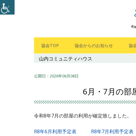
コ
ン
テ
ン
ツ
メ
協会TOP
協会からのお知らせ
協
へ
イ
山内コミュニティハウス
ス
キ
ン
ッ
2026年06月08日
メ
プ
6月・7月の部
ニ
ュ
令和8年7月の部屋の利用が確定致しました。
ー
R8年6月利用予定表
R8年7月利用予定表