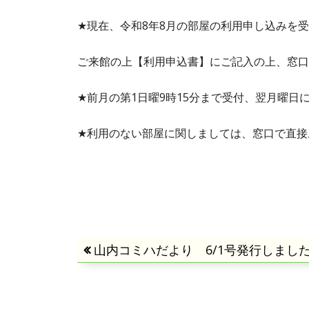
★現在、令和8年8月の部屋の利用申し込みを
ご来館の上【利用申込書】にご記入の上、窓口
★前月の第1日曜9時15分まで受付、翌月曜日
★利用のない部屋に関しましては、窓口で直接
投
前
山内コミハだより 6/1号発行しまし
の
稿
記
事: