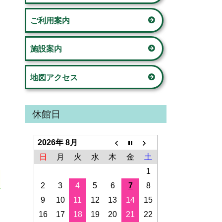
ド
の家」
ご利用案内
バ
荏田西コミュニティハウス
ー
施設案内
荏田コミュニティハウス
地図アクセス
美しが丘公園こどもログハウス
新石川スポーツ会館
休館日
鴨志田コミュニティハウス
2026年 8月
さつきが丘コミュニティハウス
日
月
火
水
木
金
土
1
山内コミュニティハウス
2
3
4
5
6
7
8
9
10
11
12
13
14
15
桂台コミュニティハウス
16
17
18
19
20
21
22