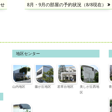
らせ
次
8月・9月の部屋の予約状況（8/8現在）
の
記
事:
地区センター
山内地区
藤が丘地区
若草台地区
美しが丘西地
青
区