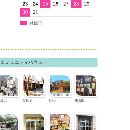
すすき野コミュニティハウス
23
24
25
26
27
28
29
30
31
みたけ台コミュニティハウス
休館日
青葉スポーツプラザ
フィリアホール
コミュニティハウス
葉台
荏田西
荏田
鴨志田