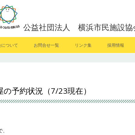
公益社団法人 横浜市民施設協
会について
お問合せ一覧
リンク集
採用情報
屋の予約状況（7/23現在）
で、