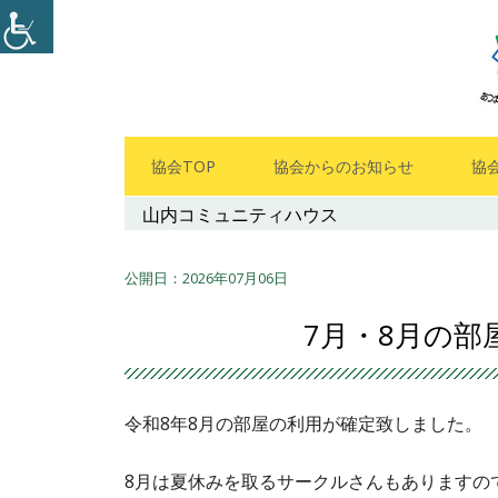
コ
ン
テ
ン
ツ
メ
協会TOP
協会からのお知らせ
協
へ
イ
山内コミュニティハウス
ス
キ
ン
ッ
2026年07月06日
メ
プ
7月・8月の部
ニ
ュ
令和8年8月の部屋の利用が確定致しました。
ー
8月は夏休みを取るサークルさんもありますの