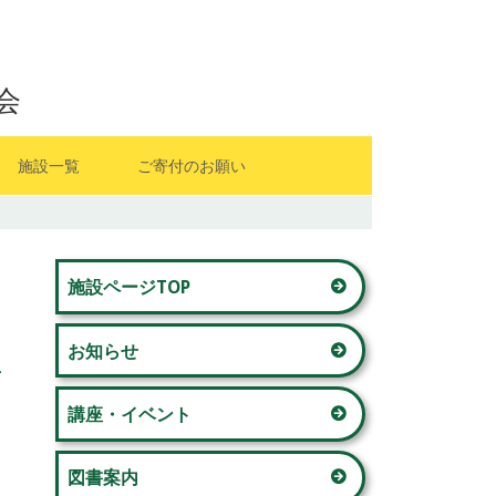
会
施設一覧
ご寄付のお願い
山内地区センター
メ
藤が丘地区センター
施設ページTOP
イ
若草台地区センター
お知らせ
ン
美しが丘西地区センター
サ
講座・イベント
奈良地区センター
イ
図書案内
青葉台コミュニティハウス 「本