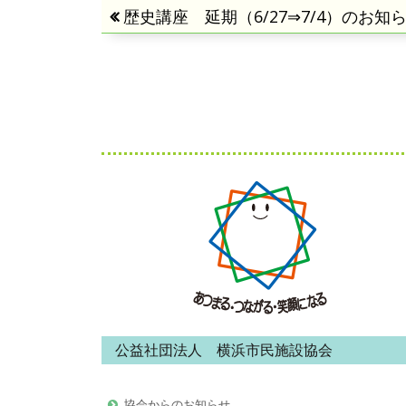
投
前
歴史講座 延期（6/27⇒7/4）のお知
の
稿
記
事:
ナ
ビ
フ
ゲ
ッ
ー
タ
シ
ー・
ョ
コ
ン
ン
公益社団法人 横浜市民施設協会
テ
ン
協会からのお知らせ