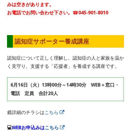
みは空きがあります。
い
ィ
お電話でお問い合わせ下さい。☎045-901-8010
ウ
ン
ィ
ド
ン
ウ
ド
で
認知症サポーター養成講座
ウ
開
で
き
認知症について正しく理解し、認知症の人と家族を温か
開
ま
く見守り、支援する「応援者」を養成する講座です。
き
す
ま
6月16日（火）13時00分～14時30分 WEB＋窓口・
す
電話 定員 合計20人
📰詳細のチラシは
こちら
新
し
💻
WEBお申込みは
こちら
新
い