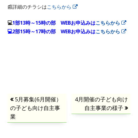
📰詳細のチラシは
こちらから
新
し
💻
1部13時～15時の部
WEBお申込みは
こちらから
新
い
💻2部15時～17時の部 WEBお申込みは
こちらから
し
新
ウ
い
し
ィ
ウ
い
ン
ィ
ウ
ド
ン
ィ
ウ
ド
ン
で
ウ
ド
開
で
ウ
き
投
前
5月募集(6月開催）
次
4月開催の子ども向け
開
で
ま
の子ども向け自主事
の
の
自主事業の様子
き
開
す
稿
業
記
記
ま
き
事:
事:
ナ
す
ま
す