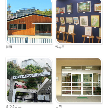
荏田
鴨志田
さつきが丘
山内