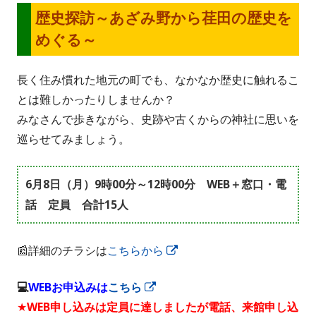
歴史探訪～あざみ野から荏田の歴史を
めぐる～
長く住み慣れた地元の町でも、なかなか歴史に触れるこ
とは難しかったりしませんか？
みなさんで歩きながら、史跡や古くからの神社に思いを
巡らせてみましょう。
6月8日（月）9時00分～12時00分 WEB＋窓口・電
話 定員 合計15人
📰詳細のチラシは
こちらから
新
し
💻
WEBお申込みは
こちら
新
い
★WEB申し込みは定員に達しましたが電話、来館申し込
し
ウ