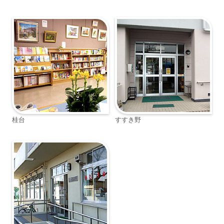
桂台
すすき野