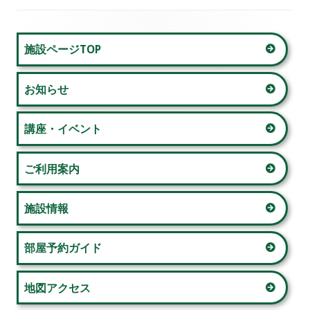
ビ
ゲ
メ
施設ページTOP
ー
イ
お知らせ
シ
ン
ョ
サ
講座・イベント
ン
イ
ご利用案内
ド
施設情報
バ
ー
部屋予約ガイド
地図アクセス