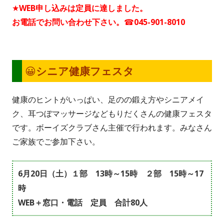
★WEB申し込みは定員に達しました。
し
ウ
お電話でお問い合わせ下さい。☎045-901-8010
い
ィ
ウ
ン
ィ
ド
ン
ウ
😀シニア健康フェスタ
ド
で
ウ
開
健康のヒントがいっぱい、足のの鍛え方やシニアメイ
で
き
ク、耳つぼマッサージなどもりだくさんの健康フェスタ
開
ま
です。ボーイズクラブさん主催で行われます。みなさん
き
す
ご家族でご参加下さい。
ま
す
6月20日（土）１部 13時～15時 ２部 15時～17
時
WEB＋窓口・電話 定員 合計80人