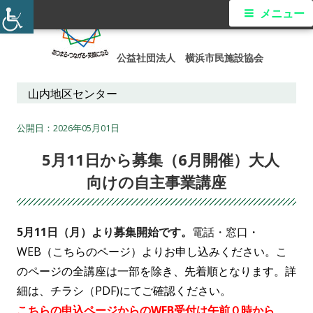
コ
メ
メニュー
ン
イ
テ
公益社団法人 横浜市民施設協会
ン
ン
ツ
山内地区センター
メ
へ
ス
2026年05月01日
ニ
キ
5月11日から募集（6月開催）大人
ュ
ッ
向けの自主事業講座
プ
ー
5月11日（月）より募集開始です。
電話・窓
口・
WEB（こちらのページ）よりお申し込みください。こ
のページの全講座は一部を除き、先着順となります。詳
細は、チラシ（PDF)にてご確認ください。
こちらの申込ページからのWEB受付は午前０時から、