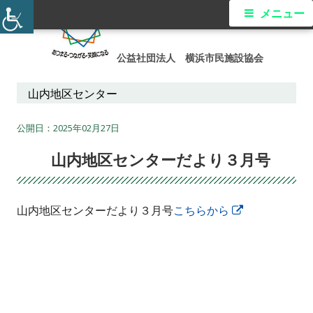
コ
メ
メニュー
ン
イ
テ
公益社団法人 横浜市民施設協会
ン
ン
ツ
山内地区センター
メ
へ
ス
2025年02月27日
ニ
キ
山内地区センターだより３月号
ュ
ッ
プ
ー
山内地区センターだより３月号
こちらから
新
し
い
ウ
ィ
ン