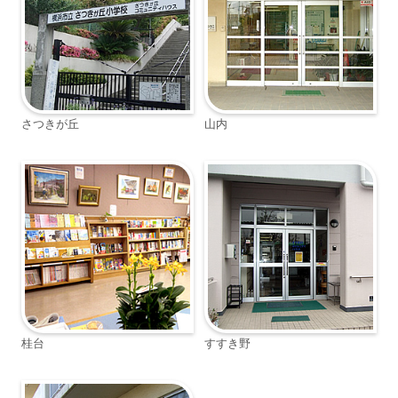
さつきが丘
山内
桂台
すすき野