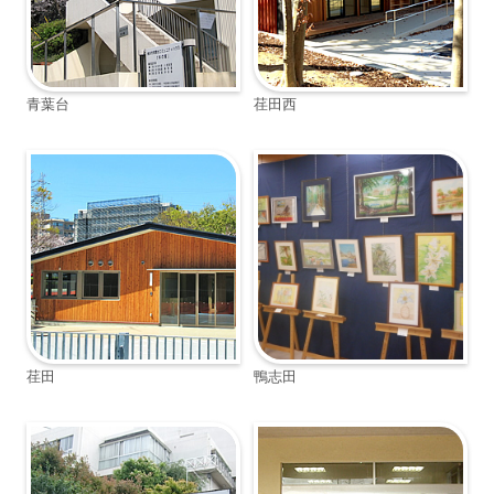
青葉台
荏田西
荏田
鴨志田