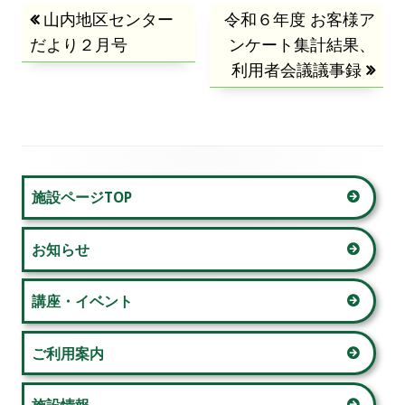
投
前
山内地区センター
次
令和６年度 お客様ア
ド
だより２月号
の
の
ンケート集計結果、
ウ
稿
記
記
利用者会議議事録
で
事:
事:
ナ
開
き
ビ
ま
す
ゲ
メ
施設ページTOP
ー
イ
お知らせ
シ
ン
ョ
サ
講座・イベント
ン
イ
ご利用案内
ド
施設情報