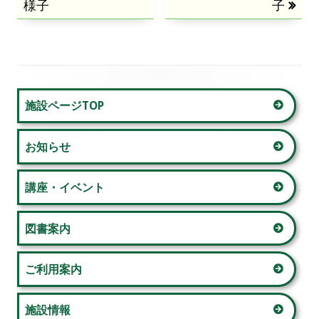
様子
の
の
子
稿
記
記
事:
事:
ナ
ビ
メ
施設ページTOP
ゲ
イ
ー
お知らせ
ン
シ
サ
講座・イベント
ョ
イ
図書案内
ン
ド
ご利用案内
バ
ー
施設情報