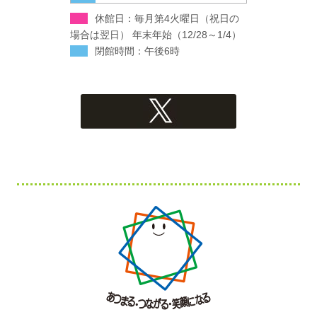
休館日：毎月第4火曜日（祝日の
場合は翌日） 年末年始（12/28～1/4）
閉館時間：午後6時
Xへのリンク
フ
ッ
タ
ー・
コ