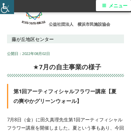
コ
メ
メニュー
ン
イ
テ
公益社団法人 横浜市民施設協会
ン
ン
ツ
藤が丘地区センター
メ
へ
ス
2022年08月02日
ニ
キ
★7月の自主事業の様子
ュ
ッ
プ
ー
第1回アーティフィシャルフラワー講座【夏
の爽やかグリーンウォール】
7月8日（金）に田久真理先生第1回アーティフィシャル
フラワー講座を開催しました。夏という事もあり、今回