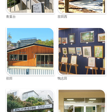
青葉台
荏田西
荏田
鴨志田