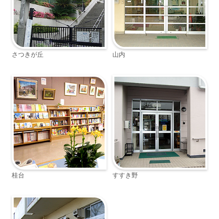
さつきが丘
山内
桂台
すすき野