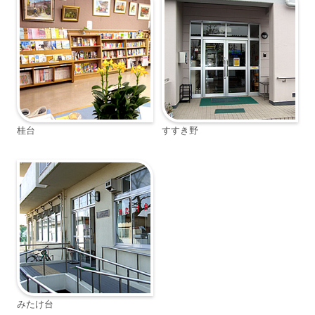
桂台
すすき野
みたけ台