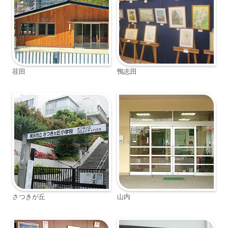
荏田
鴨志田
さつきが丘
山内