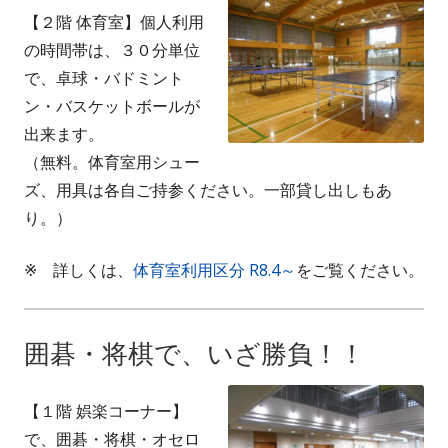
ン
【２階 体育室】個人利用
き
ド
の時間帯は、３０分単位
ま
ウ
で、卓球・バドミント
す
で
ン・バスケットボールが
開
出来ます。
き
（無料。体育室用シュー
ま
ズ、用具は各自ご持参ください。一部貸し出しもあ
す
り。）
※ 詳しくは、
体育室利用区分 R8.4～
をご覧ください。
囲碁・将棋で、いざ勝負！！
【１階 娯楽コーナー】
で、囲碁・将棋・オセロ