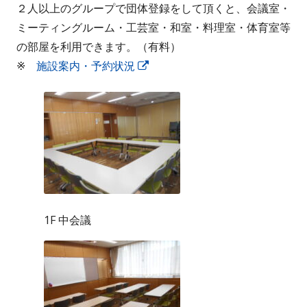
２人以上のグループで団体登録をして頂くと、会議室・
ミーティングルーム・工芸室・和室・料理室・体育室等
の部屋を利用できます。（有料）
※
施設案内・予約状況
新
し
い
ウ
ィ
ン
ド
ウ
で
1F 中会議
開
き
ま
す