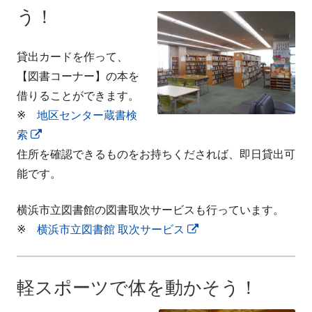
う！
貸出カードを作って、
【図書コーナー】の本を
借りることができます。
※
地区センター蔵書検
索
新
住所を確認できるものをお持ちくだされば、即日貸出可
し
能です。
い
ウ
横浜市立図書館の図書取次サービスも行っています。
ィ
※
横浜市立図書館 取次サービス
新
ン
し
ド
い
ウ
軽スポーツで体を動かそう！
ウ
で
ィ
開