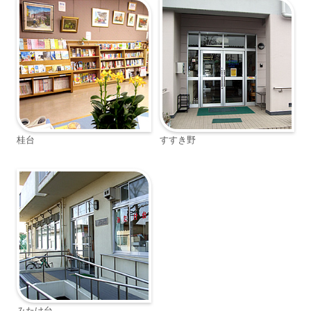
桂台
すすき野
みたけ台