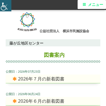
メ
メニュー
イ
コ
ン
ン
テ
公益社団法人 横浜市民施設協会
メ
ン
ツ
藤が丘地区センター
ニ
へ
カ
図書案内
ス
ュ
テ
キ
ー
ッ
ゴ
2026年07月23日
プ
リ
2026年７月の新着図書
ー:
2026年06月24日
2026年６月の新着図書