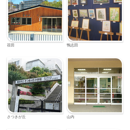
荏田
鴨志田
さつきが丘
山内