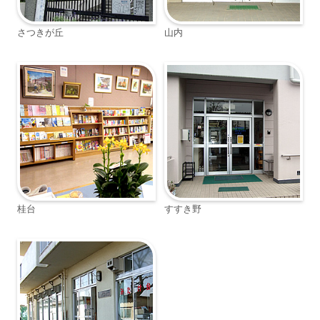
さつきが丘
山内
桂台
すすき野