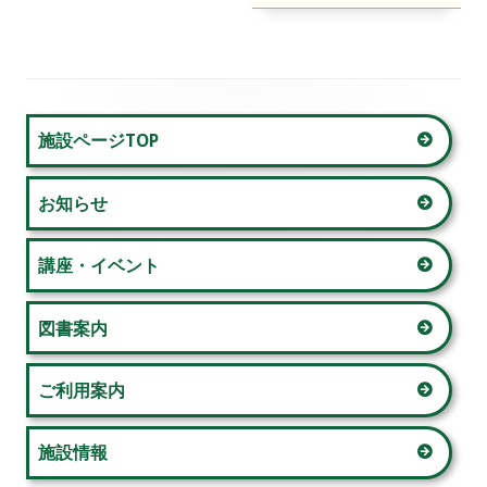
稿
記
事:
ナ
ビ
メ
施設ページTOP
ゲ
イ
ー
お知らせ
ン
シ
サ
講座・イベント
ョ
イ
図書案内
ン
ド
ご利用案内
バ
ー
施設情報