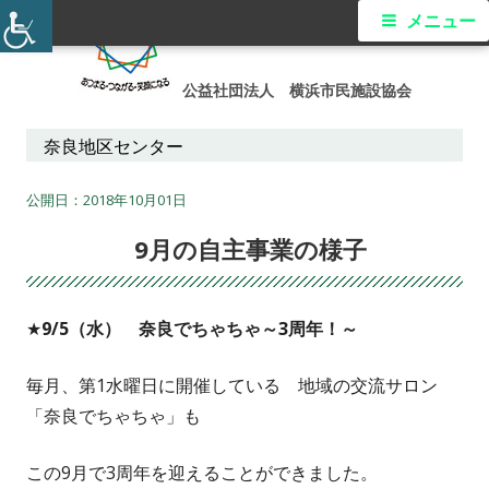
コ
メ
メニュー
ン
イ
テ
公益社団法人 横浜市民施設協会
ン
ン
ツ
奈良地区センター
メ
へ
ス
2018年10月01日
ニ
キ
9月の自主事業の様子
ュ
ッ
プ
ー
★9/5（水） 奈良でちゃちゃ～3周年！～
毎月、第1水曜日に開催している 地域の交流サロン
「奈良でちゃちゃ」も
この9月で3周年を迎えることができました。