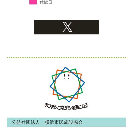
休館日
フ
ッ
タ
ー・
コ
ン
公益社団法人 横浜市民施設協会
テ