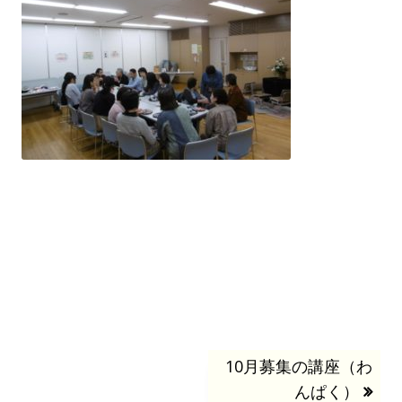
投
次
10月募集の講座（わ
の
んぱく）