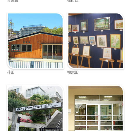
青葉台
荏田西
荏田
鴨志田