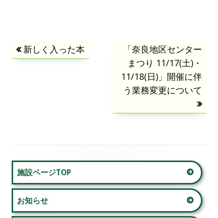
投
前
新しく入った本
次
「奈良地区センター
の
の
まつり 11/17(土)・
稿
記
11/18(日)」開催に伴
記
事:
事:
う業務変更について
ナ
ビ
ゲ
ー
メ
施設ページTOP
シ
イ
ョ
お知らせ
ン