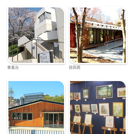
青葉台
荏田西