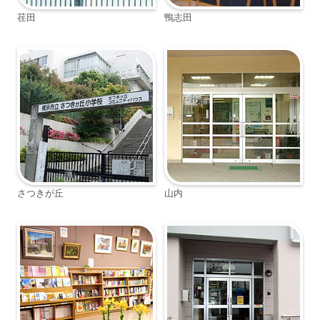
荏田
鴨志田
さつきが丘
山内