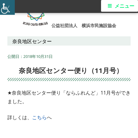
コ
メ
メニュー
ン
イ
テ
公益社団法人 横浜市民施設協会
ン
ン
ツ
奈良地区センター
メ
へ
ス
2018年10月31日
ニ
キ
奈良地区センター便り（11月号）
ュ
ッ
プ
ー
★奈良地区センター便り「ならふれんど」11月号ができ
ました。
詳しくは、
こちら
へ