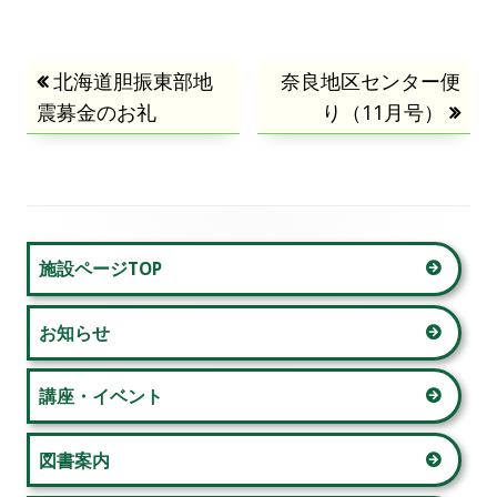
投
前
北海道胆振東部地
次
奈良地区センター便
震募金のお礼
の
の
り（11月号）
稿
記
記
事:
事:
ナ
ビ
メ
施設ページTOP
ゲ
イ
ー
お知らせ
ン
シ
サ
講座・イベント
ョ
イ
図書案内
ン
ド