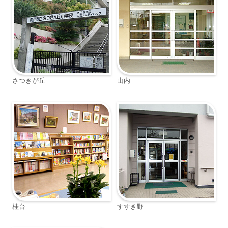
さつきが丘
山内
桂台
すすき野