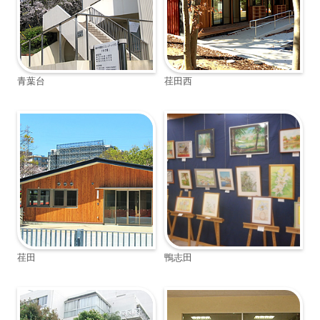
青葉台
荏田西
荏田
鴨志田