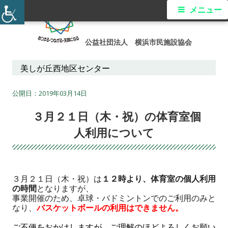
コ
メ
メニュー
ン
イ
テ
公益社団法人 横浜市民施設協会
ン
ン
ツ
美しが丘西地区センター
メ
へ
ス
2019年03月14日
ニ
キ
３月２１日（木・祝）の体育室個
ュ
ッ
人利用について
プ
ー
３月２１日（木・祝）は
１２時より、体育室の個人利用
の時間
となりますが、

事業開催のため、卓球・バドミントンでのご利用のみと
なり、
バスケットボールの利用はできません。

ご不便をおかけしますが、ご理解のほどよろしくお願い