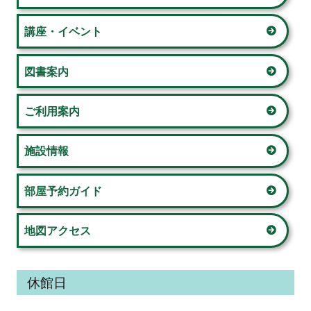
ン
ョ
サ
講座・イベント
ン
イ
図書案内
ド
ご利用案内
バ
ー
施設情報
部屋予約ガイド
地図アクセス
休館日