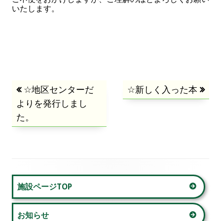
いたします。
投
前
☆地区センターだ
次
☆新しく入った本
よりを発行しまし
の
の
稿
た。
記
記
事:
事:
ナ
ビ
ゲ
メ
施設ページTOP
ー
イ
お知らせ
シ