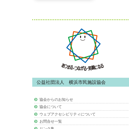
の
稿
記
事:
ナ
フ
ビ
ッ
ゲ
タ
ー・
ー
コ
シ
ン
ョ
公益社団法人 横浜市民施設協会
テ
ン
ン
協会からのお知らせ
ツ
協会について
ウェブアクセシビリティについて
お問合せ一覧
リンク集