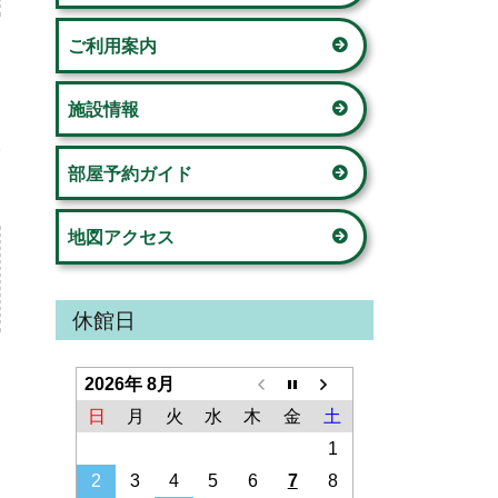
ド
の家」
ご利用案内
バ
荏田西コミュニティハウス
ー
施設情報
荏田コミュニティハウス
部屋予約ガイド
美しが丘公園こどもログハウス
地図アクセス
新石川スポーツ会館
鴨志田コミュニティハウス
休館日
さつきが丘コミュニティハウス
2026年 8月
山内コミュニティハウス
日
月
火
水
木
金
土
1
桂台コミュニティハウス
2
3
4
5
6
7
8