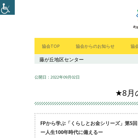
コ
ン
テ
ン
ツ
メ
協会TOP
協会からのお知らせ
協
へ
イ
藤が丘地区センター
ス
キ
ン
ッ
2022年09月02日
メ
プ
★8
ニ
ュ
ー
FPから学ぶ「くらしとお金シリーズ」第5回
ー人生100年時代に備えるー