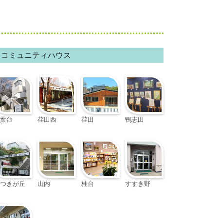
コミュニティハウス
葉台
荏田西
荏田
鴨志田
つきが丘
山内
桂台
すすき野