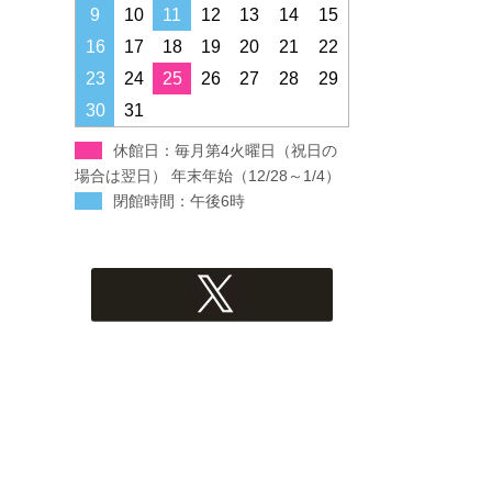
すすき野コミュニティハウス
9
10
11
12
13
14
15
16
17
18
19
20
21
22
みたけ台コミュニティハウス
23
24
25
26
27
28
29
30
31
青葉スポーツプラザ
休館日：毎月第4火曜日（祝日の
フィリアホール
場合は翌日） 年末年始（12/28～1/4）
閉館時間：午後6時
Xへのリンク