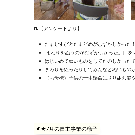
📃【アンケートより】
たまむすびとたまどめがむずかしかった
まわりをぬうのがむずかしかった。口を
はじいめてぬいものをしてたのしかった
まわりをぬったりしてみんなとぬいもの
（お母様）子供の一生懸命に取り組む姿
投
前
★7月の自主事業の様子