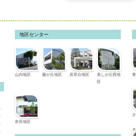
の
記
事:
地区センター
山内地区
藤が丘地区
若草台地区
美しが丘西地
青
区
さ
奈良地区