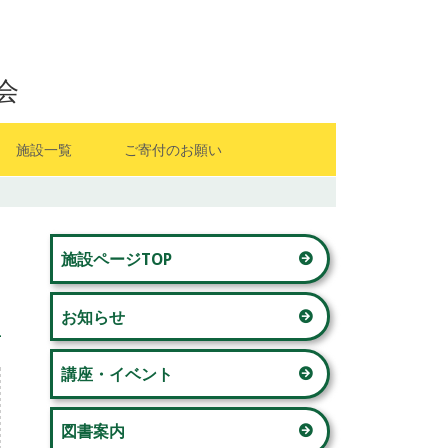
会
施設一覧
ご寄付のお願い
山内地区センター
メ
藤が丘地区センター
施設ページTOP
イ
若草台地区センター
お知らせ
ン
美しが丘西地区センター
サ
講座・イベント
奈良地区センター
イ
図書案内
青葉台コミュニティハウス 「本