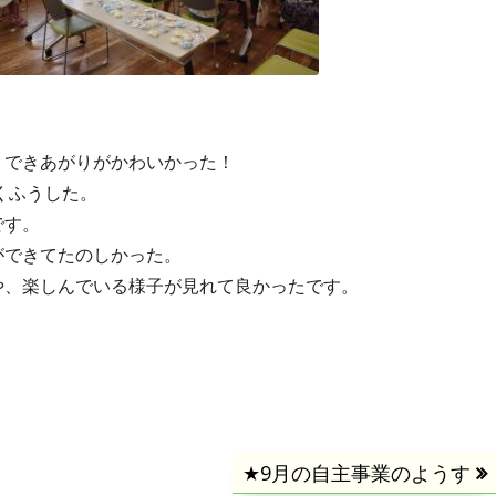
！できあがりがかわいかった！
くふうした。
です。
ができてたのしかった。
や、楽しんでいる様子が見れて良かったです。
次
★9月の自主事業のようす