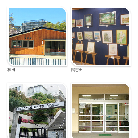
荏田
鴨志田