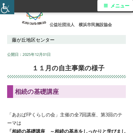
コ
メ
メニュー
ン
イ
テ
公益社団法人 横浜市民施設協会
ン
ン
ツ
藤が丘地区センター
メ
へ
ス
2025年12月01日
ニ
キ
１１月の自主事業の様子
ュ
ッ
プ
ー
相続の基礎講座
「あおばFPくらしの会」主催の全7回講座、第3回のテ
ーマは
「相続の基礎講座 ～相続の基本をしっかりと学びまし