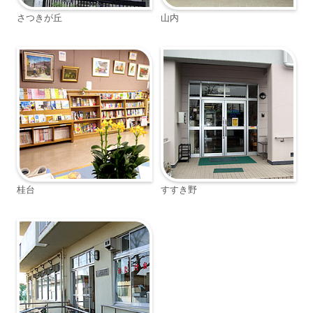
さつきが丘
山内
桂台
すすき野