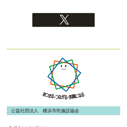
Xへのリンク
フ
ッ
タ
ー・
コ
ン
公益社団法人 横浜市民施設協会
テ
ン