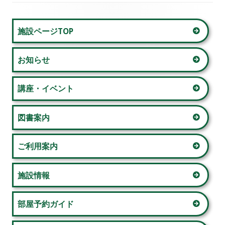
ゲ
メ
ー
施設ページTOP
イ
シ
お知らせ
ン
ョ
サ
講座・イベント
ン
イ
図書案内
ド
ご利用案内
バ
ー
施設情報
部屋予約ガイド