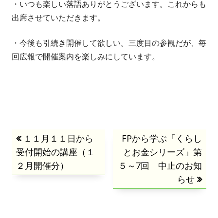
・いつも楽しい落語ありがとうございます。これからも
出席させていただきます。
・今後も引続き開催して欲しい。三度目の参観だが、毎
回広報で開催案内を楽しみにしています。
投
前
１１月１１日から
次
FPから学ぶ「くらし
受付開始の講座（１
の
の
とお金シリーズ」第
稿
２月開催分）
記
５～7回 中止のお知
記
事:
事:
らせ
ナ
ビ