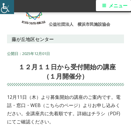
コ
メ
メニュー
ン
イ
テ
公益社団法人 横浜市民施設協会
ン
ン
ツ
藤が丘地区センター
メ
へ
ス
2025年12月01日
ニ
キ
１２月１１日から受付開始の講座
ュ
ッ
（１月開催分）
プ
ー
12月11日（木）より募集開始の講座のご案内です。電
話・窓口・WEB（こちらのページ）よりお申し込みく
ださい。全講座共に先着順です。詳細はチラシ（PDF)
にてご確認ください。