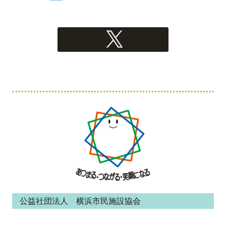
Xへのリンク
フ
ッ
タ
ー・
コ
ン
公益社団法人 横浜市民施設協会
テ
ン