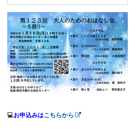
💻
お申込みは
こちらから
新
し
い