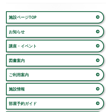
ゲ
メ
ー
施設ページTOP
イ
シ
お知らせ
ン
ョ
サ
講座・イベント
ン
イ
図書案内
ド
ご利用案内
バ
ー
施設情報
部屋予約ガイド