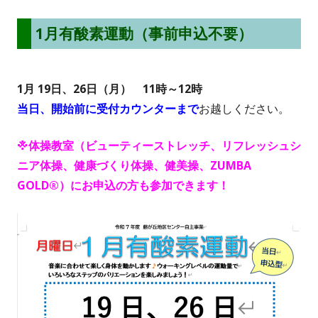
ウ
1月有酸素運動（事前申込不要）
ィ
ン
ド
1月 19日、26日（月）
11時～12時
当日、開始前に受付カウンターまで
お越しください。
ウ
で
※体操教室（ビューティーストレッチ、リフレッシュシ
開
ニア体操、健康づくり体操、健美操、ZUMBA
き
GOLD®）にお申込の方も参加できます！
ま
す