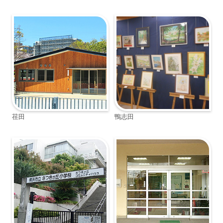
荏田
鴨志田