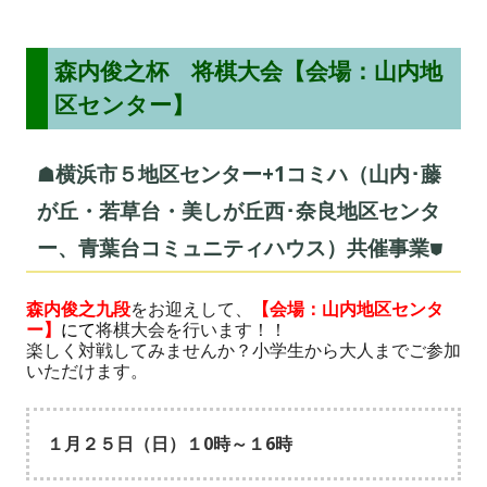
ン
ド
森内俊之杯 将棋大会【会場：山内地
ウ
区センター】
で
開
☗横浜市５地区センター+1コミハ（山内･藤
き
が丘・若草台・美しが丘西･奈良地区センタ
ま
ー、青葉台コミュニティハウス）共催事業⛊
す
森内俊之九段
をお迎えして、
【会場：山内地区センタ
ー】
にて
将棋大会を行います！！

楽しく対戦してみませんか？小学生から大人までご参加
いただけます。
１月２５日（日）１0時～１6時