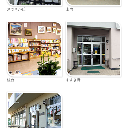
さつきが丘
山内
桂台
すすき野