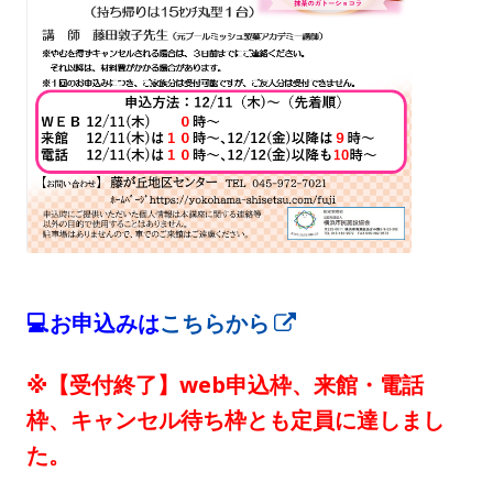
💻お申込みは
こちらから
新
し
※【受付終了】
web申込枠、来館・電話
い
枠、キャンセル待ち枠とも定員に達しまし
ウ
た。
ィ