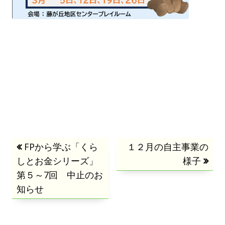
投
前
FPから学ぶ「くら
次
１２月の自主事業の
しとお金シリーズ」
の
の
様子
稿
第５～7回 中止のお
記
記
知らせ
事:
事:
ナ
ビ