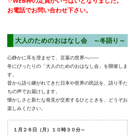
☆WEB枠の定員がいっぱいとなりました。
し
お電話でお問い合わせ下さい。
い
ウ
ィ
ン
大人のためのおはなし会 ～冬語り～
ド
心静かに耳を澄ませて、言葉の世界へ――
ウ
冬にぴったりの「大人のためのおはなし会」を開催しま
で
す。
開
昔から語り継がれてきた日本や世界の民話を、語り手た
き
ちの声でお届けします。
ま
懐かしさと新たな発見が交差するひとときを、どうぞお
す
楽しみください。
１月２６日（月）１０時３０分～