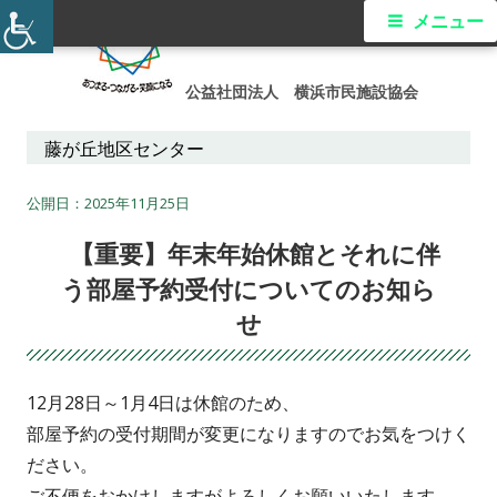
コ
メ
メニュー
ン
イ
テ
公益社団法人 横浜市民施設協会
ン
ン
ツ
藤が丘地区センター
メ
へ
ス
2025年11月25日
ニ
キ
【重要】年末年始休館とそれに伴
ュ
ッ
う部屋予約受付についてのお知ら
プ
ー
せ
12月28日～1月4日は休館のため、
部屋予約の受付期間が変更になりますのでお気をつけく
ださい。
ご不便をおかけしますがよろしくお願いいたします。