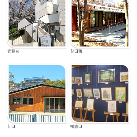
青葉台
荏田西
荏田
鴨志田