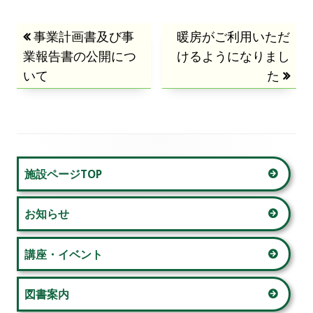
投
前
事業計画書及び事
次
暖房がご利用いただ
業報告書の公開につ
の
の
けるようになりまし
稿
いて
記
記
た
事:
事:
ナ
ビ
ゲ
メ
施設ページTOP
ー
イ
お知らせ
シ
ン
ョ
サ
講座・イベント
ン
イ
図書案内