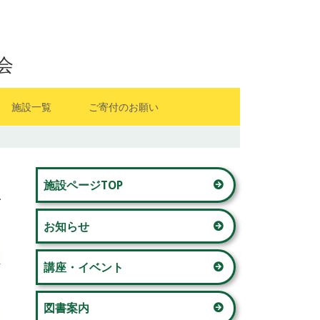
会
施設一覧
ご寄付のお願い
山内地区センター
メ
藤が丘地区センター
施設ページTOP
イ
若草台地区センター
お知らせ
ン
美しが丘西地区センター
サ
講座・イベント
奈良地区センター
イ
図書案内
青葉台コミュニティハウス 「本