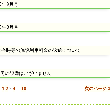
5年9月号
5年8月号
』発令時等の施設利用料金の返還について
暖房の設備はございません
ペ
1
ペ
2
ペ
3
ペ
4
…
ペ
10
次のページ
ー
ー
ー
ー
ー
ジ
ジ
ジ
ジ
ジ