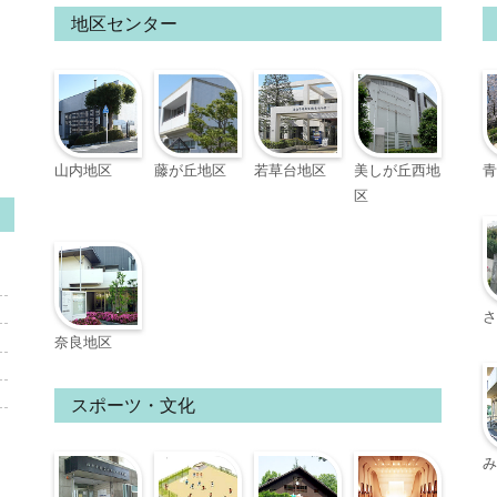
地区センター
山内地区
藤が丘地区
若草台地区
美しが丘西地
青
区
さ
奈良地区
スポーツ・文化
み