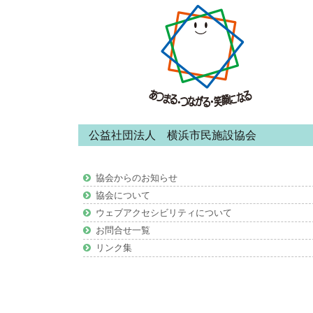
ナ
ッ
ビ
タ
ゲ
ー・
ー
コ
ン
シ
公益社団法人 横浜市民施設協会
テ
ョ
ン
協会からのお知らせ
ン
ツ
協会について
ウェブアクセシビリティについて
お問合せ一覧
リンク集