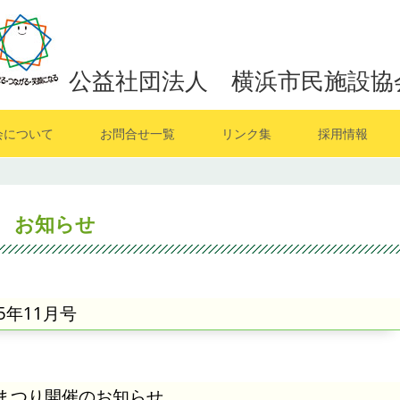
公益社団法人 横浜市民施設協
会について
お問合せ一覧
リンク集
採用情報
カ
お知らせ
テ
ゴ
リ
5年11月号
ー:
まつり開催のお知らせ