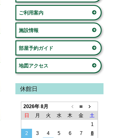
ド
の家」
ご利用案内
バ
荏田西コミュニティハウス
ー
施設情報
荏田コミュニティハウス
部屋予約ガイド
美しが丘公園こどもログハウス
地図アクセス
新石川スポーツ会館
鴨志田コミュニティハウス
休館日
さつきが丘コミュニティハウス
2026年 8月
山内コミュニティハウス
日
月
火
水
木
金
土
1
桂台コミュニティハウス
2
3
4
5
6
7
8