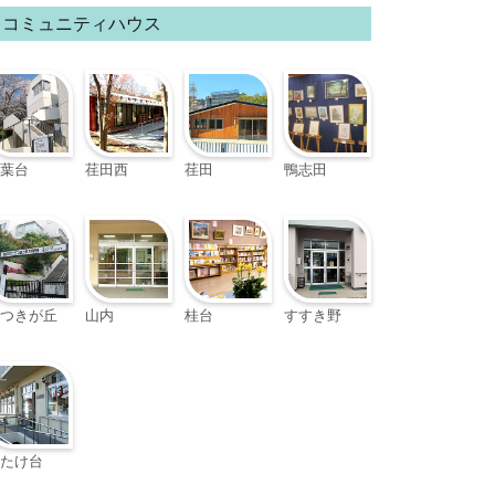
コミュニティハウス
葉台
荏田西
荏田
鴨志田
つきが丘
山内
桂台
すすき野
たけ台