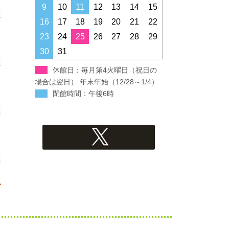
すすき野コミュニティハウス
9
10
11
12
13
14
15
16
17
18
19
20
21
22
みたけ台コミュニティハウス
23
24
25
26
27
28
29
30
31
青葉スポーツプラザ
休館日：毎月第4火曜日（祝日の
フィリアホール
場合は翌日） 年末年始（12/28～1/4）
閉館時間：午後6時
Xへのリンク