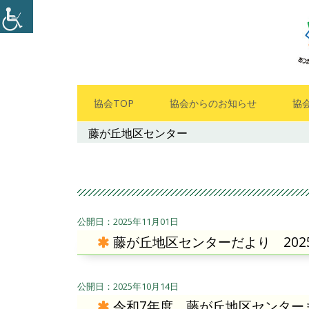
コ
ン
テ
ン
ツ
メ
協会TOP
協会からのお知らせ
協
へ
イ
藤が丘地区センター
ス
キ
ン
ッ
メ
プ
ニ
2025年11月01日
藤が丘地区センターだより 202
ュ
ー
2025年10月14日
令和7年度 藤が丘地区センター